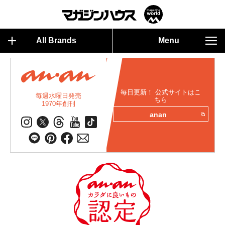
All Brands
Menu
毎日更新！ 公式サイトはこ
毎週水曜日発売
ちら
1970年創刊
anan