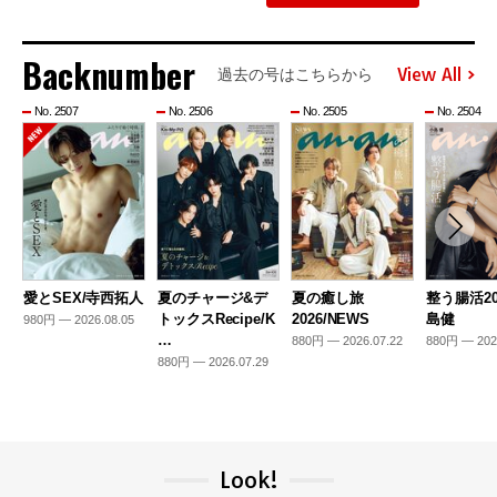
Backnumber
View All
過去の号はこちらから
No. 2507
No. 2506
No. 2505
No. 2504
愛とSEX/寺西拓人
夏のチャージ&デ
夏の癒し旅
整う腸活20
トックスRecipe/K
2026/NEWS
島健
980円 — 2026.08.05
…
880円 — 2026.07.22
880円 — 202
880円 — 2026.07.29
Look!