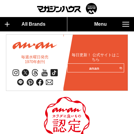
All Brands
Menu
毎日更新！ 公式サイトはこ
毎週水曜日発売
ちら
1970年創刊
anan