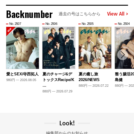
Backnumber
View All
過去の号はこちらから
No. 2507
No. 2506
No. 2505
No. 2504
愛とSEX/寺西拓人
夏のチャージ&デ
夏の癒し旅
整う腸活20
トックスRecipe/K
2026/NEWS
島健
980円 — 2026.08.05
…
880円 — 2026.07.22
880円 — 202
880円 — 2026.07.29
Look!
編集部からのお知らせ