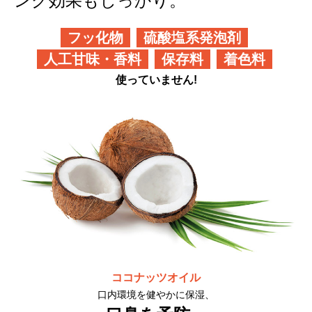
ング効果もしっかり。
フッ化物
硫酸塩系発泡剤
人工甘味・香料
保存料
着色料
使っていません!
ココナッツオイル
口内環境を健やかに保湿、