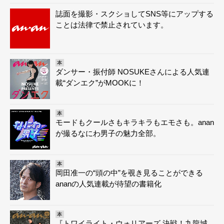
誌面を撮影・スクショしてSNS等にアップする
ことは法律で禁止されています。
本
ダンサー・振付師 NOSUKEさんによる人気連
載“ダンエク”がMOOKに！
本
モードもクールさもキラキラもエモさも。anan
が撮るなにわ男子の魅力全部。
本
岡田准一の“頭の中”を覗き見ることができる
ananの人気連載が待望の書籍化
本
『トワイライト・ウォリアーズ 決戦！九龍城