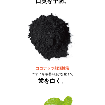
口臭を予防。
ココナッツ殻活性炭
ニオイを吸着&細かな粒子で
歯を白く。