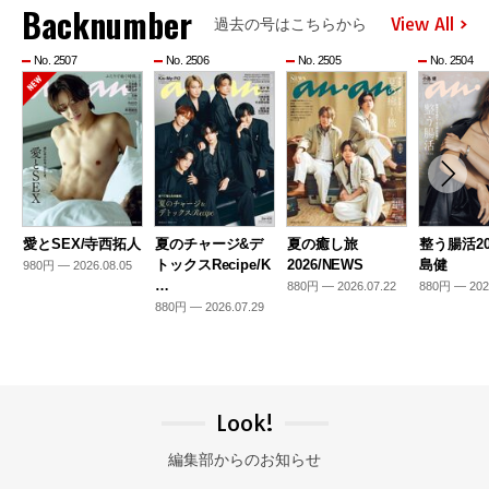
Backnumber
View All
過去の号はこちらから
No. 2507
No. 2506
No. 2505
No. 2504
愛とSEX/寺西拓人
夏のチャージ&デ
夏の癒し旅
整う腸活20
トックスRecipe/K
2026/NEWS
島健
980円 — 2026.08.05
…
880円 — 2026.07.22
880円 — 202
880円 — 2026.07.29
Look!
編集部からのお知らせ