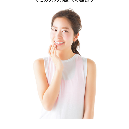
＼ このツルツル感、いい感じ! ／