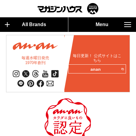
All Brands
Menu
毎日更新！ 公式サイトはこ
毎週水曜日発売
ちら
1970年創刊
anan