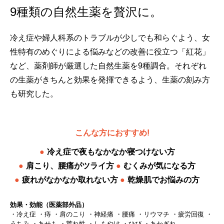
9種類の自然生薬を贅沢に。
冷え症や婦人科系のトラブルが少しでも和らぐよう、女
性特有のめぐりによる悩みなどの改善に役立つ「紅花」
など、薬剤師が厳選した自然生薬を9種調合。それぞれ
の生薬がきちんと効果を発揮できるよう、生薬の刻み方
も研究した。
こんな方におすすめ!
冷え症で夜もなかなか寝つけない方
肩こり、腰痛がツライ方
むくみが気になる方
疲れがなかなか取れない方
乾燥肌でお悩みの方
効果・効能（医薬部外品）
・冷え症 ・痔 ・肩のこり ・神経痛 ・腰痛 ・リウマチ ・疲労回復 ・
うちみ ・あせも ・荒れ性 ・しもやけ ・ひび ・あかぎれ