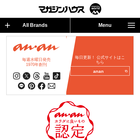
All Brands
Menu
毎日更新！ 公式サイトはこ
毎週水曜日発売
ちら
1970年創刊
anan