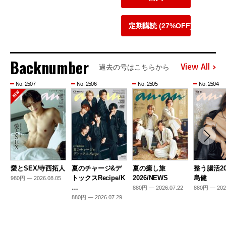
定期購読 (27%OFF)
Backnumber
View All
過去の号はこちらから
No. 2507
No. 2506
No. 2505
No. 2504
愛とSEX/寺西拓人
夏のチャージ&デ
夏の癒し旅
整う腸活20
トックスRecipe/K
2026/NEWS
島健
980円 — 2026.08.05
…
880円 — 2026.07.22
880円 — 202
880円 — 2026.07.29