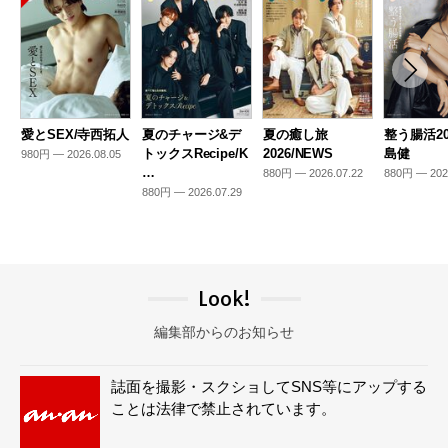
愛とSEX/寺西拓人
夏のチャージ&デ
夏の癒し旅
整う腸活20
トックスRecipe/K
2026/NEWS
島健
980円 — 2026.08.05
…
880円 — 2026.07.22
880円 — 202
880円 — 2026.07.29
Look!
編集部からのお知らせ
誌面を撮影・スクショしてSNS等にアップする
ことは法律で禁止されています。