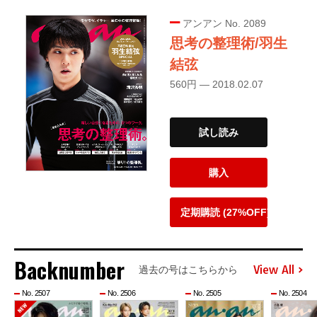
アンアン No. 2089
思考の整理術/羽生
結弦
560円 — 2018.02.07
試し読み
購入
定期購読 (27%OFF)
Backnumber
View All
過去の号はこちらから
No. 2507
No. 2506
No. 2505
No. 2504