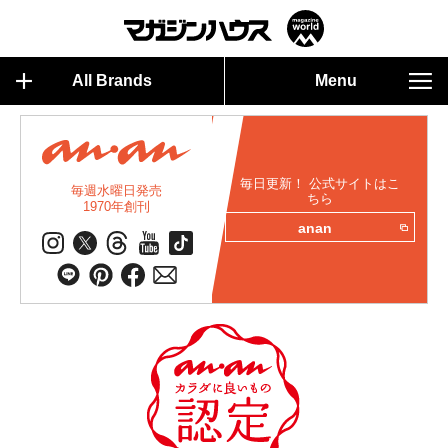
All Brands
Menu
毎日更新！ 公式サイトはこ
毎週水曜日発売
ちら
1970年創刊
anan