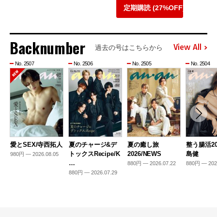
定期購読 (27%OFF)
Backnumber
View All
過去の号はこちらから
No. 2507
No. 2506
No. 2505
No. 2504
愛とSEX/寺西拓人
夏のチャージ&デ
夏の癒し旅
整う腸活20
トックスRecipe/K
2026/NEWS
島健
980円 — 2026.08.05
…
880円 — 2026.07.22
880円 — 202
880円 — 2026.07.29