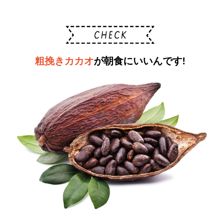
粗挽きカカオ
が朝食にいいんです!