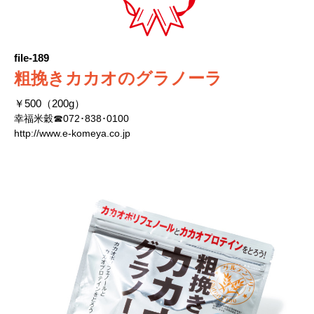
file-189
粗挽きカカオのグラノーラ
￥500（200g）
幸福米穀☎072･838･0100
http://www.e-komeya.co.jp