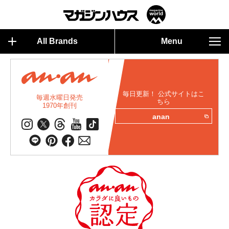
All Brands
Menu
毎日更新！ 公式サイトはこ
毎週水曜日発売
ちら
1970年創刊
anan