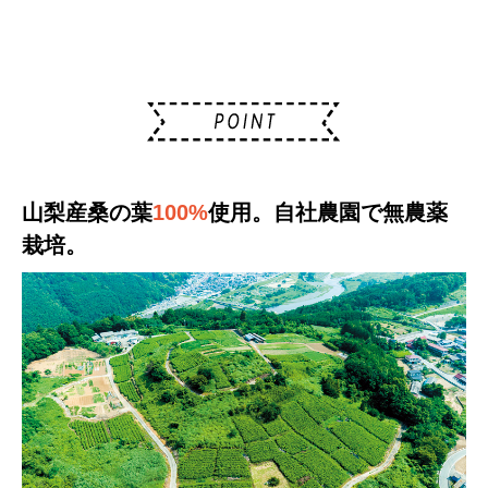
山梨産桑の葉
100%
使用。自社農園で無農薬
栽培。