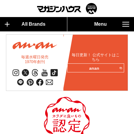
All Brands
Menu
毎日更新！ 公式サイトはこ
毎週水曜日発売
ちら
1970年創刊
anan