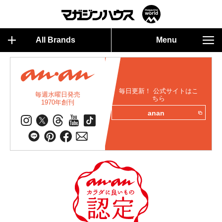
All Brands
Menu
毎日更新！ 公式サイトはこ
毎週水曜日発売
ちら
1970年創刊
anan