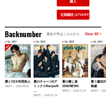
購入
定期購読 (27%OFF)
Backnumber
View All
過去の号はこちらから
No. 2507
No. 2506
No. 2505
No. 2504
愛とSEX/寺西拓人
夏のチャージ&デ
夏の癒し旅
整う腸活20
トックスRecipe/K
2026/NEWS
島健
980円 — 2026.08.05
…
880円 — 2026.07.22
880円 — 202
880円 — 2026.07.29