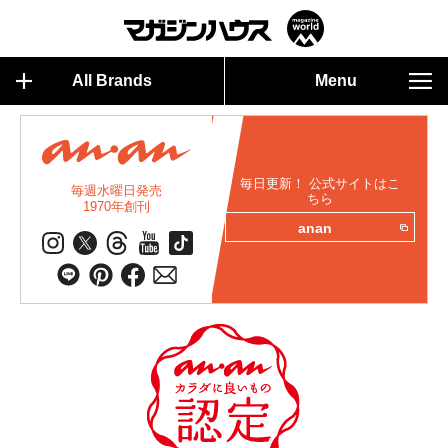
All Brands
Menu
毎日更新！ 公式サイトはこ
毎週水曜日発売
ちら
1970年創刊
anan