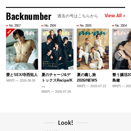
Backnumber
View All
過去の号はこちらから
No. 2507
No. 2506
No. 2505
No. 2504
愛とSEX/寺西拓人
夏のチャージ&デ
夏の癒し旅
整う腸活20
トックスRecipe/K
2026/NEWS
島健
980円 — 2026.08.05
…
880円 — 2026.07.22
880円 — 202
880円 — 2026.07.29
Look!