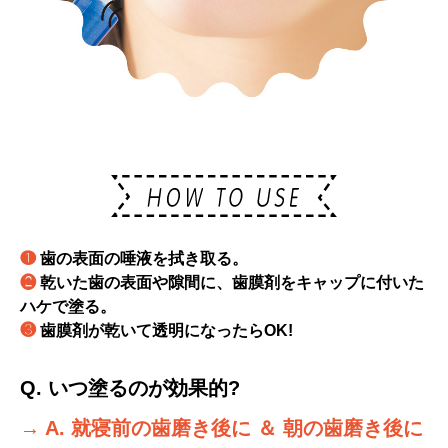
❶
歯の表面の唾液を拭き取る。
❷
乾いた歯の表面や隙間に、歯膜剤をキャップに付いた
ハケで塗る。
❸
歯膜剤が乾いて透明になったらOK!
Q. いつ塗るのが効果的?
→ A. 就寝前の歯磨き後に ＆ 朝の歯磨き後に