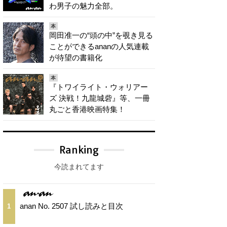
わ男子の魅力全部。
本
岡田准一の“頭の中”を覗き見る
ことができるananの人気連載
が待望の書籍化
本
『トワイライト・ウォリアー
ズ 決戦！九龍城砦』等、一冊
丸ごと香港映画特集！
Ranking
今読まれてます
anan No. 2507 試し読みと目次
1