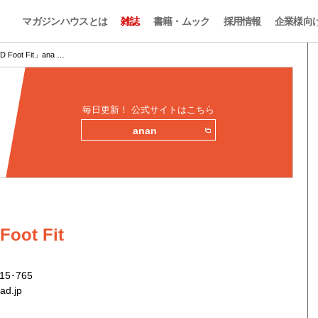
マガジンハウスとは
雑誌
書籍・ムック
採用情報
企業様向
D Foot Fit」ana …
毎日更新！ 公式サイトはこちら
anan
Foot Fit
15･765
ad.jp