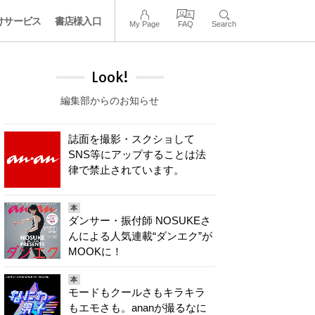
けサービス
書店様入口
My Page
FAQ
Search
Look!
編集部からのお知らせ
誌面を撮影・スクショして
SNS等にアップすることは法
律で禁止されています。
本
ダンサー・振付師 NOSUKEさ
んによる人気連載“ダンエク”が
MOOKに！
本
モードもクールさもキラキラ
もエモさも。ananが撮るなに