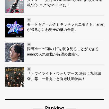
載“ダンエク”がMOOKに！
本
モードもクールさもキラキラもエモさも。anan
が撮るなにわ男子の魅力全部。
本
岡田准一の“頭の中”を覗き見ることができる
ananの人気連載が待望の書籍化
本
『トワイライト・ウォリアーズ 決戦！九龍城
砦』等、一冊丸ごと香港映画特集！
Ranking