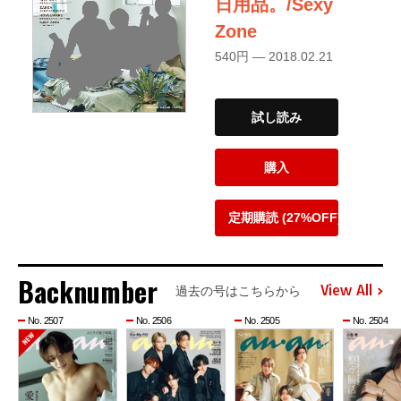
日用品。/Sexy
Zone
540円 — 2018.02.21
試し読み
購入
定期購読 (27%OFF)
Backnumber
View All
過去の号はこちらから
No. 2507
No. 2506
No. 2505
No. 2504