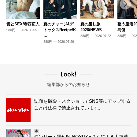
愛とSEX/寺西拓人
夏のチャージ&デ
夏の癒し旅
整う腸活20
トックスRecipe/K
2026/NEWS
島健
980円 — 2026.08.05
…
880円 — 2026.07.22
880円 — 202
880円 — 2026.07.29
Look!
編集部からのお知らせ
誌面を撮影・スクショしてSNS等にアップする
ことは法律で禁止されています。
本
ダンサー・振付師 NOSUKEさんによる人気連