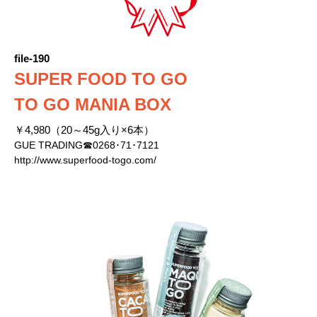
file-190
SUPER FOOD TO GO
TO GO MANIA BOX
￥4,980（20～45g入り×6本）
GUE TRADING☎0268･71･7121
http://www.superfood-togo.com/