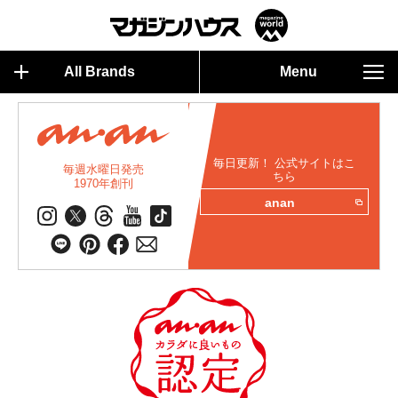
All Brands
Menu
毎日更新！ 公式サイトはこ
毎週水曜日発売
ちら
1970年創刊
anan