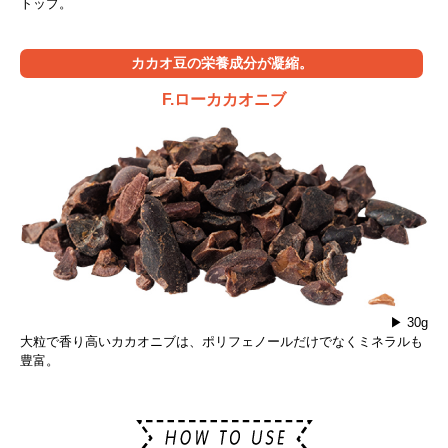
トップ。
カカオ豆の栄養成分が凝縮。
F.ローカカオニブ
▶ 30g
大粒で香り高いカカオニブは、ポリフェノールだけでなくミネラルも
豊富。