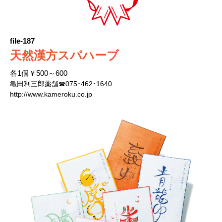
file-187
天然漢方スパハーブ
各1個￥500～600
亀田利三郎薬舗☎075･462･1640
http://www.kameroku.co.jp