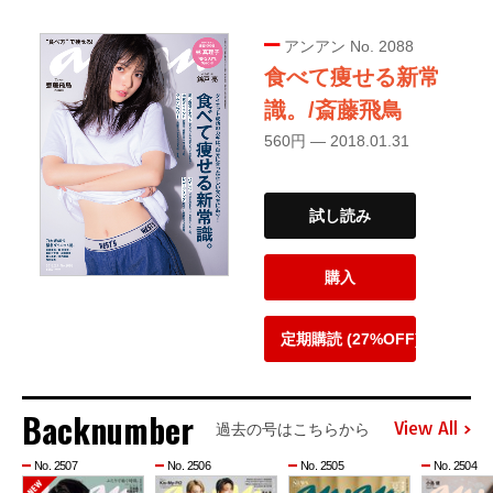
アンアン No. 2088
食べて痩せる新常
識。/斎藤飛鳥
560円 — 2018.01.31
試し読み
購入
定期購読 (27%OFF)
Backnumber
View All
過去の号はこちらから
No. 2507
No. 2506
No. 2505
No. 2504