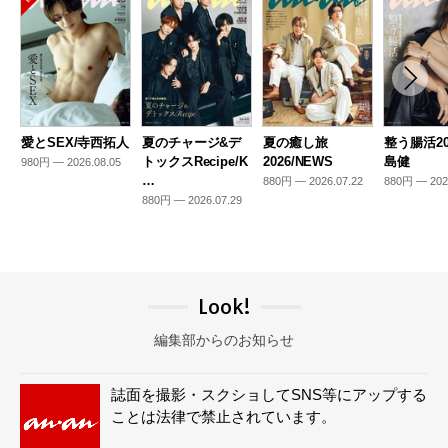
愛とSEX/寺西拓人
夏のチャージ&デ
夏の癒し旅
整う腸活20
トックスRecipe/K
2026/NEWS
島健
980円 — 2026.08.05
…
880円 — 2026.07.22
880円 — 202
880円 — 2026.07.29
Look!
編集部からのお知らせ
誌面を撮影・スクショしてSNS等にアップする
ことは法律で禁止されています。