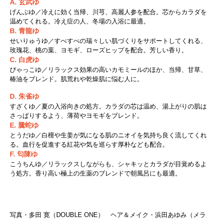
A. 玄武ゆ
げんぶゆ／冷えに効く当帰、川芎、高麗人参を配合。芯からカラダを
温めてくれる。冷え症の人、冬場の入浴に最適。
B. 青龍ゆ
せいりゅうゆ／すべすべの瑞々しい肌づくりをサポートしてくれる、
玫瑰花、桃の葉、ヨモギ、ローズヒップを配合。芳しい香り。
C. 白虎ゆ
びゃっこゆ／リラックス効果の高いカモミールのほか、当帰、甘草、
椿油をブレンド。肌荒れや乾燥肌に悩む人に。
D. 朱雀ゆ
すざくゆ／夏の入浴向きの処方。カラダの芯は温め、湯上がりの肌は
さっぱりするよう、薄荷やヨモギをブレンド。
E. 騰蛇ゆ
とうだゆ／白檀や生姜が気になる肌のニオイを気持ち良く流してくれ
る。血行を促進する紅花や気を巡らす厚朴なども配合。
F. 匂陳ゆ
こうちんゆ／リラックスしながらも、シャキッとカラダが目覚めるよ
う処方。香り高い極上の生薬のブレンドで朝風呂にも最適。
写真・多田 寛（DOUBLE ONE） ヘア＆メイク・浜田あゆみ（メラ