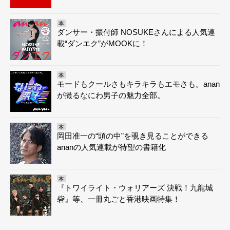
本
ダンサー・振付師 NOSUKEさんによる人気連
載“ダンエク”がMOOKに！
本
モードもクールさもキラキラもエモさも。anan
が撮るなにわ男子の魅力全部。
本
岡田准一の“頭の中”を覗き見ることができる
ananの人気連載が待望の書籍化
本
『トワイライト・ウォリアーズ 決戦！九龍城
砦』等、一冊丸ごと香港映画特集！