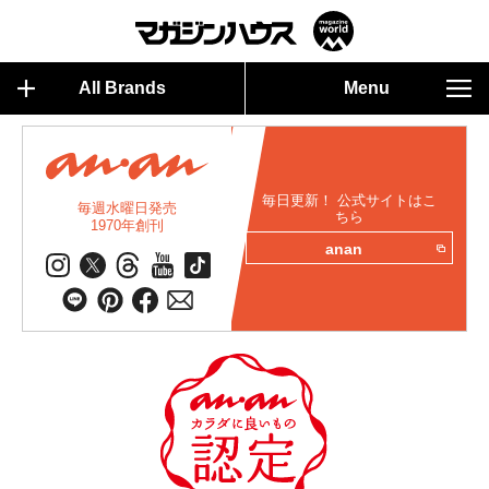
All Brands
Menu
毎日更新！ 公式サイトはこ
毎週水曜日発売
ちら
1970年創刊
anan