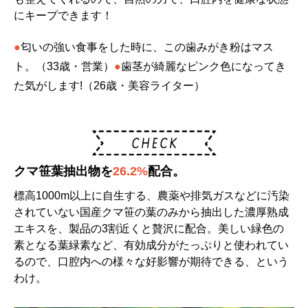
にキープできます！
●
匂いの強い食事をした時に、この歯みがき粉はマス
ト。（33歳・営業）
●
歯茎が綺麗なピンク色になってき
た気がします!（26歳・美容ライター）
クマ笹葉抽出物を
26.2%
配合。
標高1000m以上に自生する、農薬や排気ガスなどに汚染
されていない国産クマ笹の葉のみから抽出した濃厚熟成
エキスを、製品の3割近くと贅沢に配合。美しい緑色の
素となる葉緑素など、有効成分がたっぷりと使われてい
るので、口腔内への様々な好影響が期待できる、という
わけ。