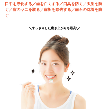
口中を浄化する／歯を白くする／口臭を防ぐ／虫歯を防
ぐ／歯のヤニを取る／歯垢を除去する／歯石の沈着を防
ぐ
＼すっきりした磨き上がりも最高!／