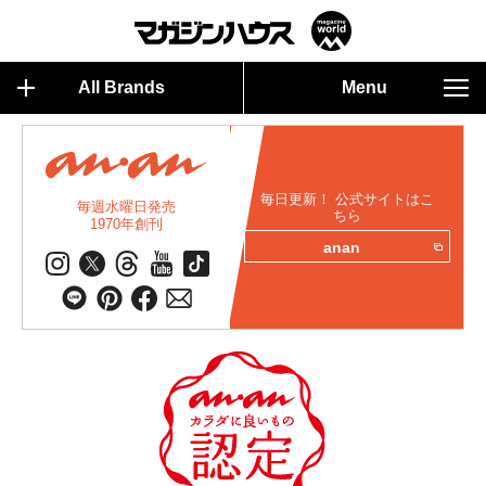
All Brands
Menu
毎日更新！ 公式サイトはこ
毎週水曜日発売
ちら
1970年創刊
anan