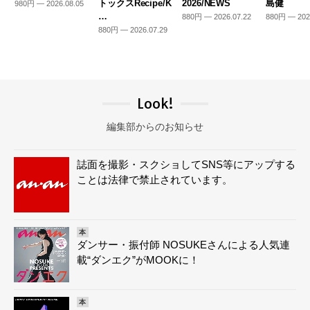
トックスRecipe/K
2026/NEWS
島健
980円 — 2026.08.05
…
880円 — 2026.07.22
880円 — 202
880円 — 2026.07.29
Look!
編集部からのお知らせ
誌面を撮影・スクショしてSNS等にアップする
ことは法律で禁止されています。
本
ダンサー・振付師 NOSUKEさんによる人気連
載“ダンエク”がMOOKに！
本