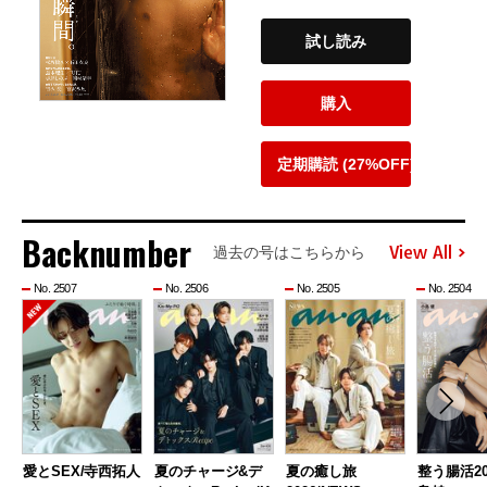
試し読み
購入
定期購読 (27%OFF)
Backnumber
View All
過去の号はこちらから
No. 2507
No. 2506
No. 2505
No. 2504
愛とSEX/寺西拓人
夏のチャージ&デ
夏の癒し旅
整う腸活20