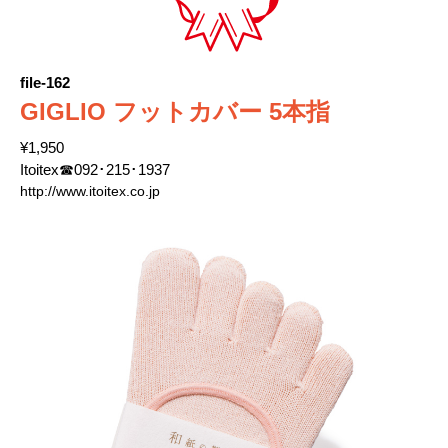
file-162
GIGLIO フットカバー 5本指
¥1,950
Itoitex☎092･215･1937
http://www.itoitex.co.jp