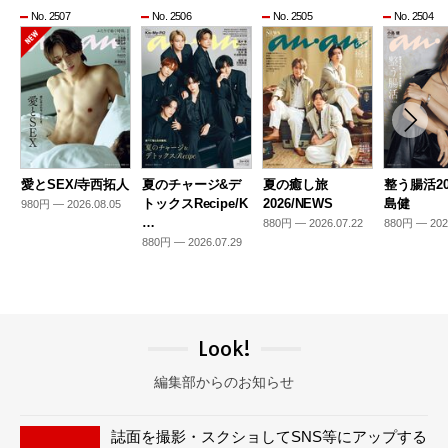
No. 2507
No. 2506
No. 2505
No. 2504
愛とSEX/寺西拓人
夏のチャージ&デ
夏の癒し旅
整う腸活20
トックスRecipe/K
2026/NEWS
島健
980円 — 2026.08.05
…
880円 — 2026.07.22
880円 — 202
880円 — 2026.07.29
Look!
編集部からのお知らせ
誌面を撮影・スクショしてSNS等にアップする