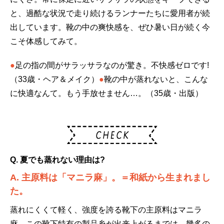
と、過酷な状況で走り続けるランナーたちに愛用者が続
出しています。靴の中の爽快感を、ぜひ暑い日が続く今
こそ体感してみて。
●
足の指の間がサラッサラなのが驚き。不快感ゼロです!
（33歳・ヘア＆メイク）
●
靴の中が蒸れないと、こんな
に快適なんて。もう手放せません…。（35歳・出版）
Q. 夏でも蒸れない理由は?
A. 主原料は「マニラ麻」。＝和紙から生まれまし
た。
蒸れにくくて軽く、強度を誇る靴下の主原料はマニラ
麻。この靴下特有の製品糸が出来上がるまでは、幾多の