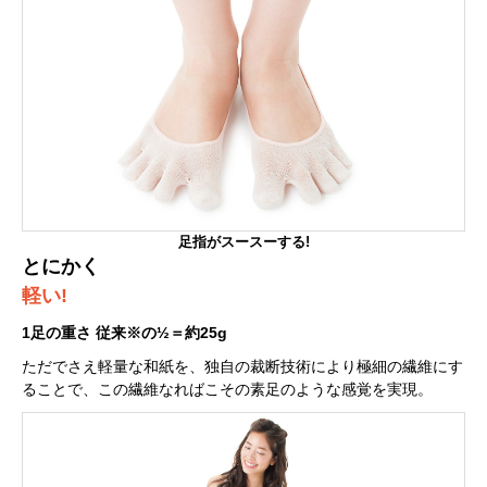
足指がスースーする!
とにかく
軽い!
1足の重さ 従来※の½＝約25g
ただでさえ軽量な和紙を、独自の裁断技術により極細の繊維にす
ることで、この繊維なればこその素足のような感覚を実現。