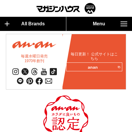
All Brands
Menu
毎日更新！ 公式サイトはこ
毎週水曜日発売
ちら
1970年創刊
anan