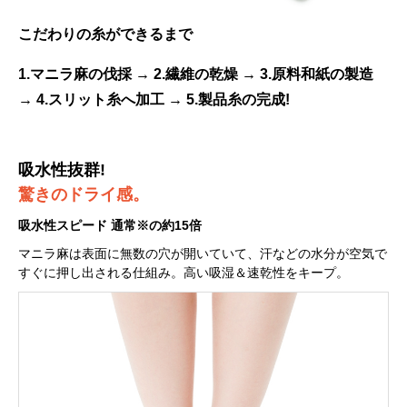
こだわりの糸ができるまで
1.マニラ麻の伐採 → 2.繊維の乾燥 → 3.原料和紙の製造
→ 4.スリット糸へ加工 → 5.製品糸の完成!
吸水性抜群!
驚きのドライ感。
吸水性スピード 通常※の約15倍
マニラ麻は表面に無数の穴が開いていて、汗などの水分が空気で
すぐに押し出される仕組み。高い吸湿＆速乾性をキープ。