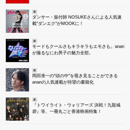
本
ダンサー・振付師 NOSUKEさんによる人気連
載“ダンエク”がMOOKに！
本
モードもクールさもキラキラもエモさも。anan
が撮るなにわ男子の魅力全部。
本
岡田准一の“頭の中”を覗き見ることができる
ananの人気連載が待望の書籍化
本
『トワイライト・ウォリアーズ 決戦！九龍城
砦』等、一冊丸ごと香港映画特集！