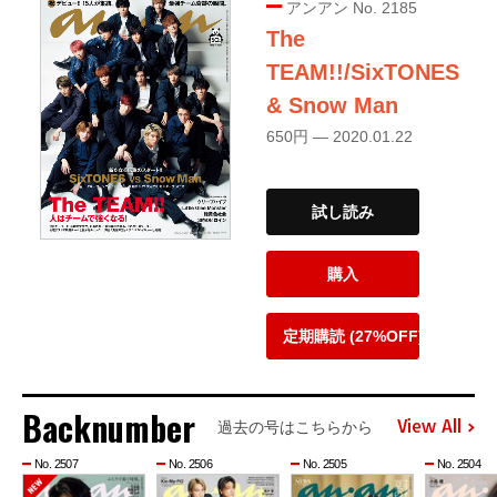
アンアン No. 2185
The
TEAM!!/SixTONES
& Snow Man
650円 — 2020.01.22
試し読み
購入
定期購読 (27%OFF)
Backnumber
View All
過去の号はこちらから
No. 2507
No. 2506
No. 2505
No. 2504