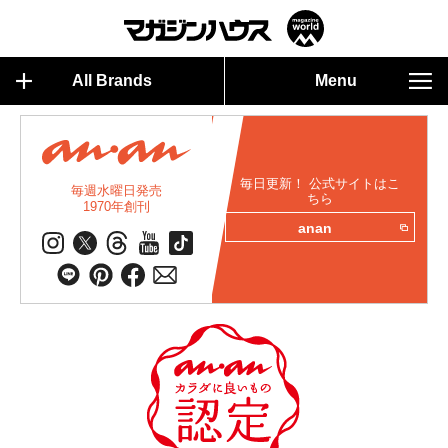
All Brands
Menu
毎日更新！ 公式サイトはこ
毎週水曜日発売
ちら
1970年創刊
anan