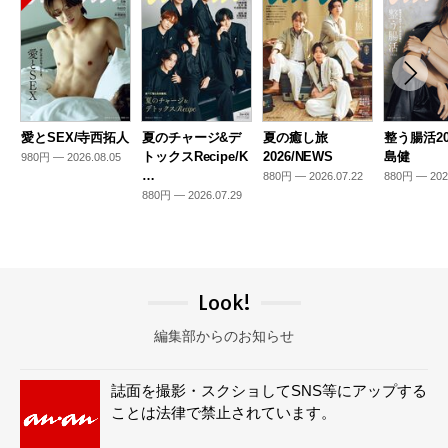
愛とSEX/寺西拓人
夏のチャージ&デ
夏の癒し旅
整う腸活20
トックスRecipe/K
2026/NEWS
島健
980円 — 2026.08.05
…
880円 — 2026.07.22
880円 — 202
880円 — 2026.07.29
Look!
編集部からのお知らせ
誌面を撮影・スクショしてSNS等にアップする
ことは法律で禁止されています。