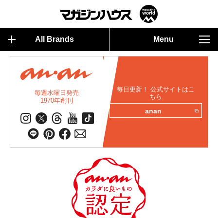
All Brands
Menu
毎日更新！ 公式サイトはこ
毎週水曜日発売
ちら
1970年創刊
anan