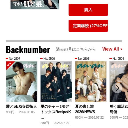
購入
定期購読 (27%OFF)
Backnumber
View All
過去の号はこちらから
No. 2507
No. 2506
No. 2505
No. 2504
愛とSEX/寺西拓人
夏のチャージ&デ
夏の癒し旅
整う腸活20
トックスRecipe/K
2026/NEWS
島健
980円 — 2026.08.05
…
880円 — 2026.07.22
880円 — 202
880円 — 2026.07.29