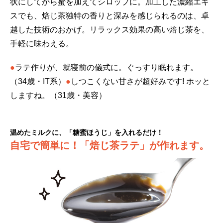
状にしてから蜜を加えてシロップに。加工した濃縮エキ
スでも、焙じ茶独特の香りと深みを感じられるのは、卓
越した技術のおかげ。リラックス効果の高い焙じ茶を、
手軽に味わえる。
●
ラテ作りが、就寝前の儀式に。ぐっすり眠れます。
（34歳・IT系）
●
しつこくない甘さが超好みです! ホッと
しますね。（31歳・美容）
温めたミルクに、「糖蜜ほうじ」を入れるだけ！
自宅で簡単に！「焙じ茶ラテ」が作れます。