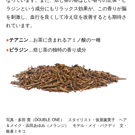
なっています。また、焙じ茶の香ばしい香りの正体・ピ
ラジンという成分にもリラックス効果が。この香りが脳
を刺激し、血行を良くして冷え症を改善するとも期待さ
れています。
●
テアニン
…お茶に含まれるアミノ酸の一種
●
ピラジン
…焙じ茶の独特の香り成分
写真・多田 寛（DOUBLE ONE） スタイリスト・仮屋薗寛子 ヘア
＆メイク・浜田あゆみ（メランジ） モデル・メイ・パクディ 文・
板倉ミキコ