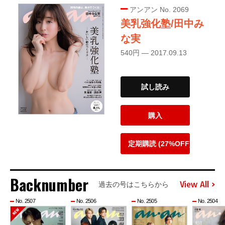
アンアン No. 2069
美乳強化塾/田中み
な実
540円 — 2017.09.13
試し読み
購入
定期購読 (27%OFF)
Backnumber
View All
過去の号はこちらから
No. 2507
No. 2506
No. 2505
No. 2504