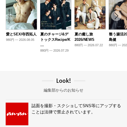
愛とSEX/寺西拓人
夏のチャージ&デ
夏の癒し旅
整う腸活20
トックスRecipe/K
2026/NEWS
島健
980円 — 2026.08.05
…
880円 — 2026.07.22
880円 — 202
880円 — 2026.07.29
Look!
編集部からのお知らせ
誌面を撮影・スクショしてSNS等にアップする
ことは法律で禁止されています。