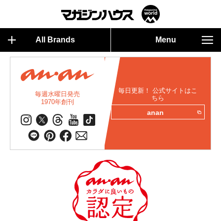
All Brands
Menu
毎日更新！ 公式サイトはこ
毎週水曜日発売
ちら
1970年創刊
anan