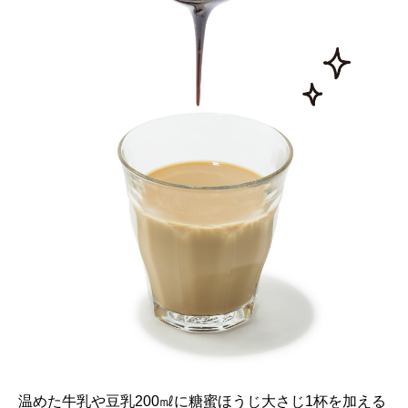
温めた牛乳や豆乳200㎖に糖蜜ほうじ大さじ1杯を加える