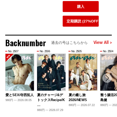
購入
定期購読 (27%OFF)
Backnumber
View All
過去の号はこちらから
No. 2507
No. 2506
No. 2505
No. 2504
愛とSEX/寺西拓人
夏のチャージ&デ
夏の癒し旅
整う腸活20
トックスRecipe/K
2026/NEWS
島健
980円 — 2026.08.05
…
880円 — 2026.07.22
880円 — 202
880円 — 2026.07.29