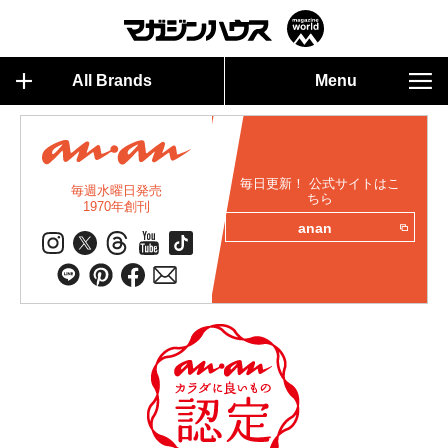
All Brands
Menu
毎日更新！ 公式サイトはこ
毎週水曜日発売
ちら
1970年創刊
anan