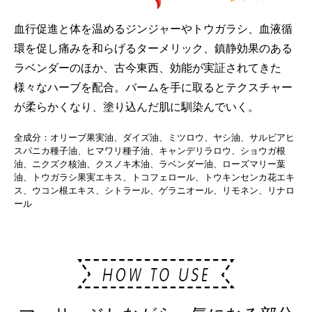
血行促進と体を温めるジンジャーやトウガラシ、血液循
環を促し痛みを和らげるターメリック、鎮静効果のある
ラベンダーのほか、古今東西、効能が実証されてきた
様々なハーブを配合。バームを手に取るとテクスチャー
が柔らかくなり、塗り込んだ肌に馴染んでいく。
全成分：オリーブ果実油、ダイズ油、ミツロウ、ヤシ油、サルビアヒ
スパニカ種子油、ヒマワリ種子油、キャンデリラロウ、ショウガ根
油、ニクズク核油、クスノキ木油、ラベンダー油、ローズマリー葉
油、トウガラシ果実エキス、トコフェロール、トウキンセンカ花エキ
ス、ウコン根エキス、シトラール、ゲラニオール、リモネン、リナロ
ール