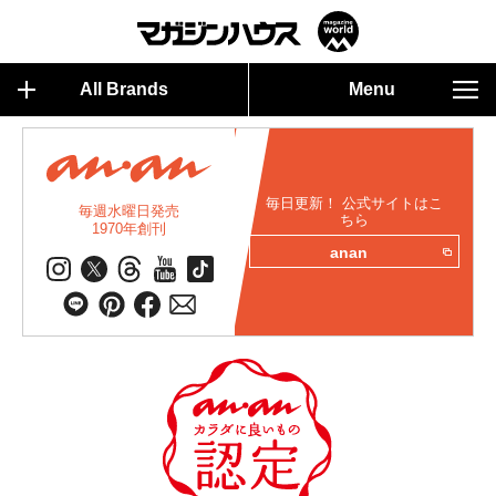
All Brands
Menu
毎日更新！ 公式サイトはこ
毎週水曜日発売
ちら
1970年創刊
anan