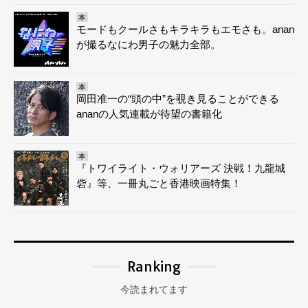
本
モードもクールさもキラキラもエモさも。anan
が撮るなにわ男子の魅力全部。
本
岡田准一の“頭の中”を覗き見ることができる
ananの人気連載が待望の書籍化
本
『トワイライト・ウォリアーズ 決戦！九龍城
砦』等、一冊丸ごと香港映画特集！
Ranking
今読まれてます