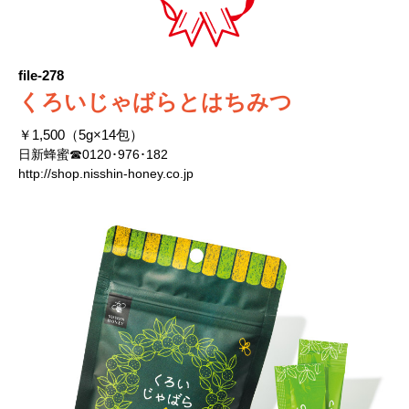
file-278
くろいじゃばらとはちみつ
￥1,500（5g×14包）
日新蜂蜜☎0120･976･182
http://shop.nisshin-honey.co.jp