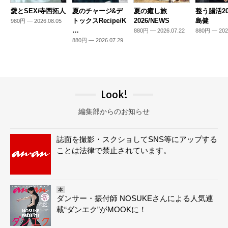
愛とSEX/寺西拓人
夏のチャージ&デ
夏の癒し旅
整う腸活20
トックスRecipe/K
2026/NEWS
島健
980円 — 2026.08.05
…
880円 — 2026.07.22
880円 — 202
880円 — 2026.07.29
Look!
編集部からのお知らせ
誌面を撮影・スクショしてSNS等にアップする
ことは法律で禁止されています。
本
ダンサー・振付師 NOSUKEさんによる人気連
載“ダンエク”がMOOKに！