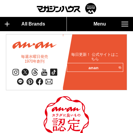
All Brands
Menu
毎日更新！ 公式サイトはこ
毎週水曜日発売
ちら
1970年創刊
anan