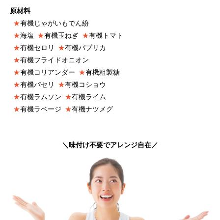
原材料
★
有機じゃがいもでん紛
★
海塩
★
有機玉ねぎ
★
有機トマト
★
有機セロリ
★
有機パプリカ
★
有機フライドオニオン
★
有機コリアンダー
★
有機粗製糖
★
有機パセリ
★
有機コショウ
★
有機ラムソン
★
有機ライム
★
有機ラベージ
★
有機ナツメグ
＼味付け不要でアレンジ自在／