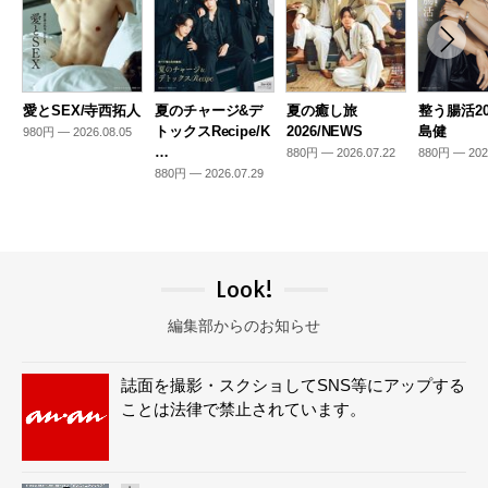
愛とSEX/寺西拓人
夏のチャージ&デ
夏の癒し旅
整う腸活20
トックスRecipe/K
2026/NEWS
島健
980円 — 2026.08.05
…
880円 — 2026.07.22
880円 — 202
880円 — 2026.07.29
Look!
編集部からのお知らせ
誌面を撮影・スクショしてSNS等にアップする
ことは法律で禁止されています。