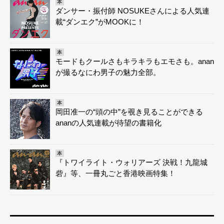
本
ダンサー・振付師 NOSUKEさんによる人気連
載“ダンエク”がMOOKに！
本
モードもクールさもキラキラもエモさも。anan
が撮るなにわ男子の魅力全部。
本
岡田准一の“頭の中”を覗き見ることができる
ananの人気連載が待望の書籍化
本
『トワイライト・ウォリアーズ 決戦！九龍城
砦』等、一冊丸ごと香港映画特集！