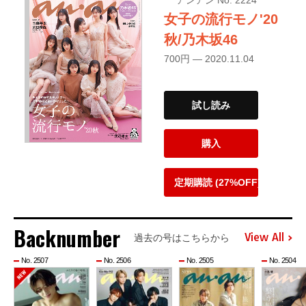
アンアン No. 2224
女子の流行モノ'20
秋/乃木坂46
700円 — 2020.11.04
試し読み
購入
定期購読 (27%OFF)
Backnumber
View All
過去の号はこちらから
No. 2507
No. 2506
No. 2505
No. 2504