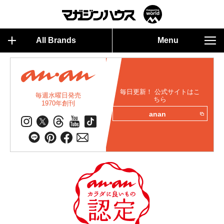
All Brands
Menu
毎日更新！ 公式サイトはこ
毎週水曜日発売
ちら
1970年創刊
anan