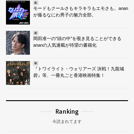
本
モードもクールさもキラキラもエモさも。anan
が撮るなにわ男子の魅力全部。
本
岡田准一の“頭の中”を覗き見ることができる
ananの人気連載が待望の書籍化
本
『トワイライト・ウォリアーズ 決戦！九龍城
砦』等、一冊丸ごと香港映画特集！
Ranking
今読まれてます