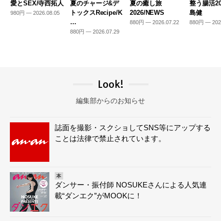
愛とSEX/寺西拓人
夏のチャージ&デ
夏の癒し旅
整う腸活20
トックスRecipe/K
2026/NEWS
島健
980円 — 2026.08.05
…
880円 — 2026.07.22
880円 — 202
880円 — 2026.07.29
Look!
編集部からのお知らせ
誌面を撮影・スクショしてSNS等にアップする
ことは法律で禁止されています。
本
ダンサー・振付師 NOSUKEさんによる人気連
載“ダンエク”がMOOKに！