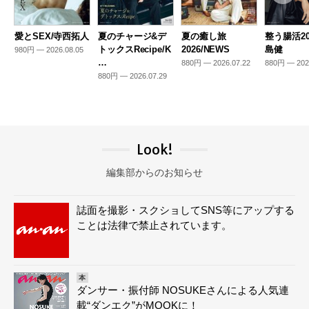
愛とSEX/寺西拓人
夏のチャージ&デ
夏の癒し旅
整う腸活20
トックスRecipe/K
2026/NEWS
島健
980円 — 2026.08.05
…
880円 — 2026.07.22
880円 — 202
880円 — 2026.07.29
Look!
編集部からのお知らせ
誌面を撮影・スクショしてSNS等にアップする
ことは法律で禁止されています。
本
ダンサー・振付師 NOSUKEさんによる人気連
載“ダンエク”がMOOKに！