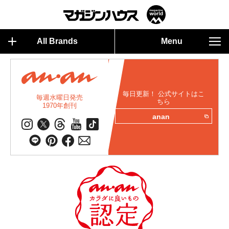
All Brands
Menu
毎日更新！ 公式サイトはこ
毎週水曜日発売
ちら
1970年創刊
anan