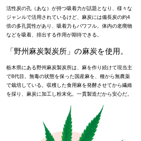
活性炭の孔（あな）が持つ吸着力が話題となり、様々な
ジャンルで活用されているけど、麻炭には備長炭の約4
倍の多孔質性があり、吸着力もパワフル。体内の老廃物
などを吸着、排出する作用が期待できる。
「野州麻炭製炭所」の麻炭を使用。
栃木県にある野州麻炭製炭所は、麻を作り続けて現当主
で8代目。無毒の状態を保った国産麻を、種から無農薬
で栽培している。収穫した食用麻を発酵させてから繊維
を採り、麻炭に加工し粉末化。一貫製造だから安心だ。