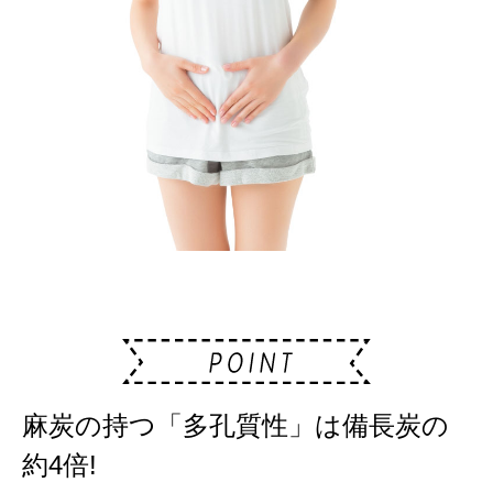
麻炭の持つ「多孔質性」は備長炭の
約4倍!