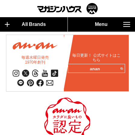
All Brands
Menu
毎日更新！ 公式サイトはこ
毎週水曜日発売
ちら
1970年創刊
anan