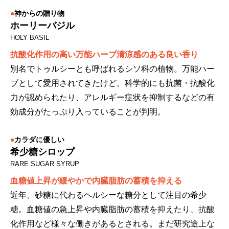
●
神からの贈り物
ホーリーバジル
HOLY BASIL
抗酸化作用の高い万能ハーブ清涼感のある良い香り
別名でトゥルシーとも呼ばれるシソ科の植物。万能ハー
ブとして愛用されてきたけど、科学的にも抗菌・抗酸化
力が認められたり、アレルギー症状を抑制するなどの有
効成分がたっぷり入っていることが判明。
●
カラダに優しい
希少糖シロップ
RARE SUGAR SYRUP
血糖値上昇が緩やかで内臓脂肪の蓄積を抑える
近年、砂糖に代わるヘルシーな糖分として注目の希少
糖。血糖値の急上昇や内臓脂肪の蓄積を抑えたり、抗酸
化作用など様々な働きがあるとされる。まだ研究途上な