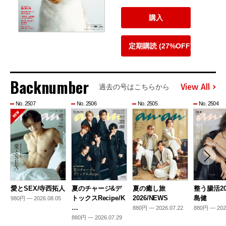
購入
定期購読 (27%OFF)
Backnumber
View All
過去の号はこちらから
No. 2507
No. 2506
No. 2505
No. 2504
愛とSEX/寺西拓人
夏のチャージ&デ
夏の癒し旅
整う腸活20
トックスRecipe/K
2026/NEWS
島健
980円 — 2026.08.05
…
880円 — 2026.07.22
880円 — 202
880円 — 2026.07.29