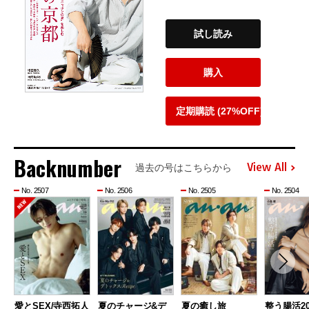
試し読み
購入
定期購読 (27%OFF)
Backnumber
View All
過去の号はこちらから
No. 2507
No. 2506
No. 2505
No. 2504
愛とSEX/寺西拓人
夏のチャージ&デ
夏の癒し旅
整う腸活20