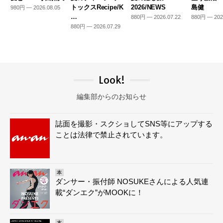
トックスRecipe/K
2026/NEWS
島健
980円 — 2026.08.05
…
880円 — 2026.07.22
880円 — 202
880円 — 2026.07.29
Look!
編集部からのお知らせ
誌面を撮影・スクショしてSNS等にアップする
ことは法律で禁止されています。
本
ダンサー・振付師 NOSUKEさんによる人気連
載“ダンエク”がMOOKに！
本