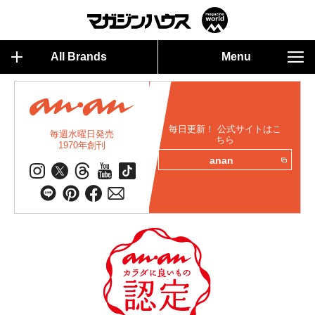
All Brands
Menu
毎日更新！ 公式サイトはこ
毎週水曜日発売
ちら
1970年創刊
anan