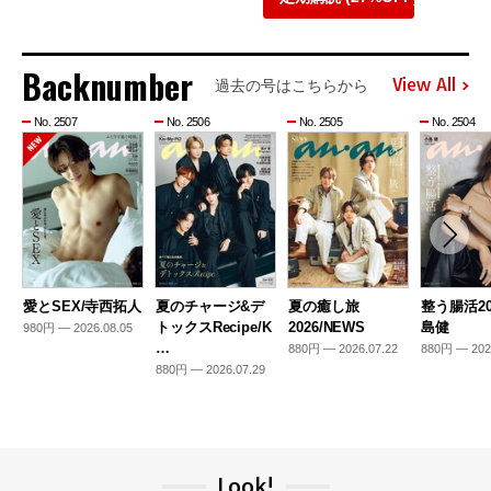
Backnumber
View All
過去の号はこちらから
No. 2507
No. 2506
No. 2505
No. 2504
愛とSEX/寺西拓人
夏のチャージ&デ
夏の癒し旅
整う腸活20
トックスRecipe/K
2026/NEWS
島健
980円 — 2026.08.05
…
880円 — 2026.07.22
880円 — 202
880円 — 2026.07.29
Look!