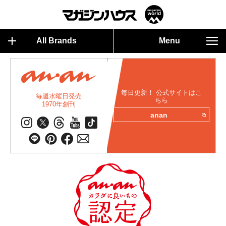
All Brands
Menu
毎日更新！ 公式サイトはこ
毎週水曜日発売
ちら
1970年創刊
anan