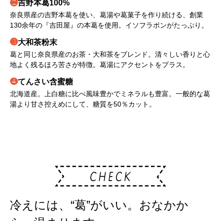
❷
吉野本葛100%
奈良県産の吉野本葛を使い、葛湯や葛菓子を作り続ける、創業
130余年の『吉田屋』の本葛を使用。イソフラボンがたっぷり。
❸
大和茶粉末
葛と同じ奈良県産のお茶・大和茶をブレンド。清々しい香りと心
地よく残るほろ苦さが特徴。葛湯にアクセントをプラス。
❹
てんさい含蜜糖
北海道産。上白糖に比べ風味豊かでミネラルも豊富。一般的な葛
湯より甘さ控えめにして、糖質を50％カット。
冷えには、“葛”がいい。おなかか