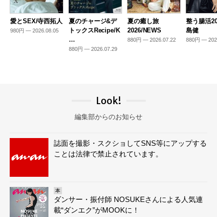
愛とSEX/寺西拓人
夏のチャージ&デ
夏の癒し旅
整う腸活20
トックスRecipe/K
2026/NEWS
島健
980円 — 2026.08.05
…
880円 — 2026.07.22
880円 — 202
880円 — 2026.07.29
Look!
編集部からのお知らせ
誌面を撮影・スクショしてSNS等にアップする
ことは法律で禁止されています。
本
ダンサー・振付師 NOSUKEさんによる人気連
載“ダンエク”がMOOKに！