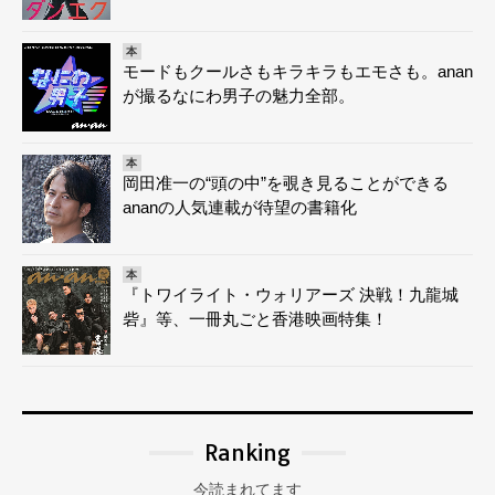
本
モードもクールさもキラキラもエモさも。anan
が撮るなにわ男子の魅力全部。
本
岡田准一の“頭の中”を覗き見ることができる
ananの人気連載が待望の書籍化
本
『トワイライト・ウォリアーズ 決戦！九龍城
砦』等、一冊丸ごと香港映画特集！
Ranking
今読まれてます