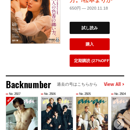
方。/松本まりか
650円 — 2020.11.18
試し読み
購入
定期購読 (27%OFF)
Backnumber
View All
過去の号はこちらから
No. 2507
No. 2506
No. 2505
No. 2504