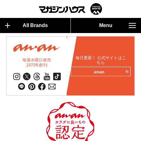
All Brands
Menu
毎日更新！ 公式サイトはこ
毎週水曜日発売
ちら
1970年創刊
anan