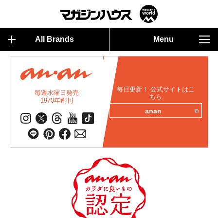
All Brands
Menu
毎日更新！ 公式サイトはこ
毎週水曜日発売
ちら
1970年創刊
anan