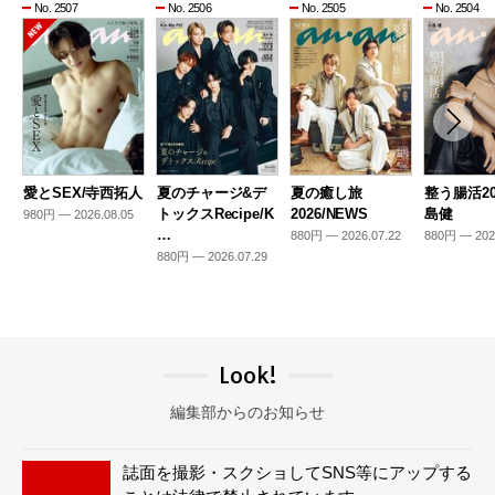
No. 2507
No. 2506
No. 2505
No. 2504
愛とSEX/寺西拓人
夏のチャージ&デ
夏の癒し旅
整う腸活20
トックスRecipe/K
2026/NEWS
島健
980円 — 2026.08.05
…
880円 — 2026.07.22
880円 — 202
880円 — 2026.07.29
Look!
編集部からのお知らせ
誌面を撮影・スクショしてSNS等にアップする