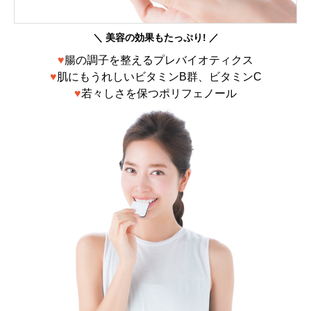
＼ 美容の効果もたっぷり! ／
♥
腸の調子を整えるプレバイオティクス
♥
肌にもうれしいビタミンB群、ビタミンC
♥
若々しさを保つポリフェノール