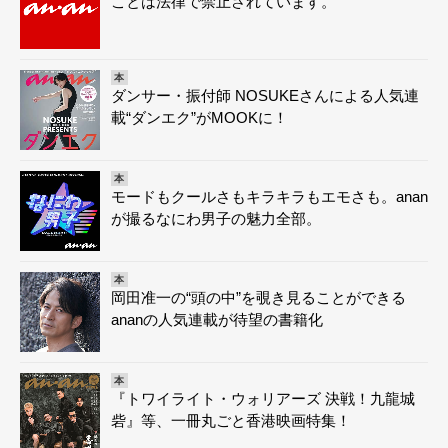
ことは法律で禁止されています。
本
ダンサー・振付師 NOSUKEさんによる人気連
載“ダンエク”がMOOKに！
本
モードもクールさもキラキラもエモさも。anan
が撮るなにわ男子の魅力全部。
本
岡田准一の“頭の中”を覗き見ることができる
ananの人気連載が待望の書籍化
本
『トワイライト・ウォリアーズ 決戦！九龍城
砦』等、一冊丸ごと香港映画特集！