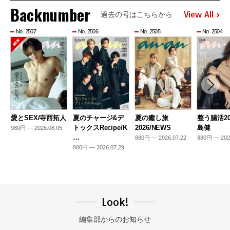
Backnumber
View All
過去の号はこちらから
No. 2507
No. 2506
No. 2505
No. 2504
愛とSEX/寺西拓人
夏のチャージ&デ
夏の癒し旅
整う腸活20
トックスRecipe/K
2026/NEWS
島健
980円 — 2026.08.05
…
880円 — 2026.07.22
880円 — 202
880円 — 2026.07.29
Look!
編集部からのお知らせ