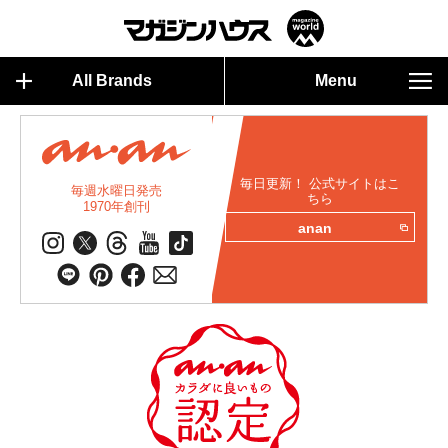
All Brands
Menu
毎日更新！ 公式サイトはこ
毎週水曜日発売
ちら
1970年創刊
anan