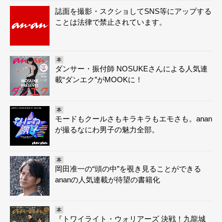
誌面を撮影・スクショしてSNS等にアップする
ことは法律で禁止されています。
本
ダンサー・振付師 NOSUKEさんによる人気連
載“ダンエク”がMOOKに！
本
モードもクールさもキラキラもエモさも。anan
が撮るなにわ男子の魅力全部。
本
岡田准一の“頭の中”を覗き見ることができる
ananの人気連載が待望の書籍化
本
『トワイライト・ウォリアーズ 決戦！九龍城