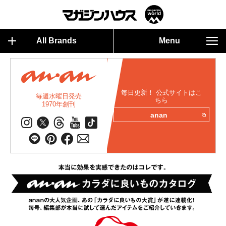
All Brands
Menu
毎日更新！ 公式サイトはこ
毎週水曜日発売
ちら
1970年創刊
anan