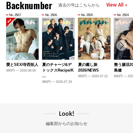
Backnumber
View All
過去の号はこちらから
No. 2507
No. 2506
No. 2505
No. 2504
愛とSEX/寺西拓人
夏のチャージ&デ
夏の癒し旅
整う腸活20
トックスRecipe/K
2026/NEWS
島健
980円 — 2026.08.05
…
880円 — 2026.07.22
880円 — 202
880円 — 2026.07.29
Look!
編集部からのお知らせ