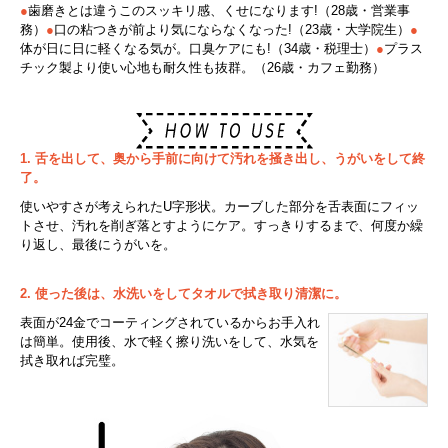
●
歯磨きとは違うこのスッキリ感、くせになります!（28歳・営業事
務）
●
口の粘つきが前より気にならなくなった!（23歳・大学院生）
●
体が日に日に軽くなる気が。口臭ケアにも!（34歳・税理士）
●
プラス
チック製より使い心地も耐久性も抜群。（26歳・カフェ勤務）
1. 舌を出して、奥から手前に向けて汚れを掻き出し、うがいをして終
了。
使いやすさが考えられたU字形状。カーブした部分を舌表面にフィッ
トさせ、汚れを削ぎ落とすようにケア。すっきりするまで、何度か繰
り返し、最後にうがいを。
2. 使った後は、水洗いをしてタオルで拭き取り清潔に。
表面が24金でコーティングされているからお手入れ
は簡単。使用後、水で軽く擦り洗いをして、水気を
拭き取れば完璧。