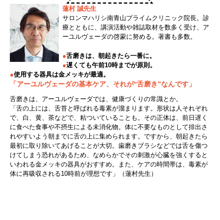
蓮村 誠先生
サロンマハリシ南青山プライムクリニック院長。診
療とともに、講演活動や雑誌取材を数多く受け、ア
ーユルヴェーダの啓蒙に努める。著書も多数。
●
舌磨きは、朝起きたら一番に。
●
遅くても午前10時までが原則。
●
使用する器具は金メッキが最適。
「アーユルヴェーダの基本ケア、それが“舌磨き”なんです」
舌磨きは、アーユルヴェーダでは、健康づくりの常識とか。
「舌の上には、舌苔と呼ばれる毒素が溜まります。形状は人それぞれ
で、白、黄、茶などで、粘ついていることも。その正体は、前日遅く
に食べた食事や不摂生による未消化物。体に不要なものとして排出さ
れやすいよう朝までに舌の上に集められます。ですから、朝起きたら
最初に取り除いてあげることが大切。歯磨きブラシなどでは舌を傷つ
けてしまう恐れがあるため、なめらかでその刺激が心臓を強くすると
いわれる金メッキの器具がおすすめ。また、ケアの時間帯は、毒素が
体に再吸収される10時前が理想です」（蓮村先生）