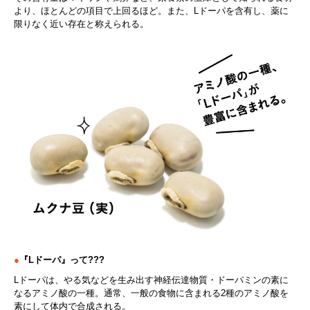
より、ほとんどの項目で上回るほど。また、Lドーパを含有し、薬に
限りなく近い存在と称えられる。
●
『Lドーパ』って???
Lドーパは、やる気などを生み出す神経伝達物質・ドーパミンの素に
なるアミノ酸の一種。通常、一般の食物に含まれる2種のアミノ酸を
素にして体内で合成される。