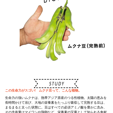
この生命力がスゴい! ムクナ豆って、こんな植物。
生命力の強いムクナは、熱帯アジア原産のつる性植物。太陽の恵みを
長時間かけて浴び、大地の栄養素をたっぷり吸収して完熟する豆は、
まるまると太った状態に。豆はすべての必須アミノ酸を豊かに含み、
その含有量はマイワシや鶏卵など、栄養素の宝庫として知られる食材