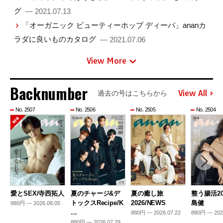
グ
— 2021.07.13
「オーガニック ビューティーホップ ディーバ」ananカ
ラダに良いものカタログ
— 2021.07.06
View More
Backnumber
View All
過去の号はこちらから
No. 2507
No. 2506
No. 2505
No. 2504
愛とSEX/寺西拓人
夏のチャージ&デ
夏の癒し旅
整う腸活20
トックスRecipe/K
2026/NEWS
島健
980円 — 2026.08.05
…
880円 — 2026.07.22
880円 — 202
880円 — 2026.07.29