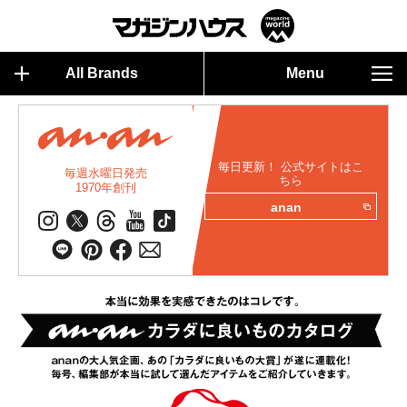
All Brands
Menu
毎日更新！ 公式サイトはこ
毎週水曜日発売
ちら
1970年創刊
anan