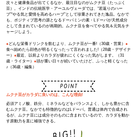
次々と健康食品が出てくるなか、最注目なのがムクナ豆（たっぷく
豆）。インドの伝統医学・アーユルヴェーダでは、“若返りのハー
ブ”“やる気と愛情を高めるハーブ”として珍重されてきた逸品。なかで
も、ポジティブ思考の源となるドーパミンの素・Lドーパが天然成分
として含まれているのが画期的。ムクナ豆を食べてやる気＆元気をチ
ャージしよう。
●
どんな栄養ドリンクを飲むより、ムクナ豆が一番!（30歳・営業）
●
食べ始めたら顔色が明るくなったって言われました!（28歳・デザイナ
ー）
●
最近、以前よりカラダが疲れにくくなった気がします。（31
歳・ライター）
●
頭が重い日々が続いていたけど、ふっと軽くなった
♪（36歳・編集）
ムクナ豆がカラダに良いのは、こんな理由!
必須アミノ酸、鉄分、ミネラルなどをバランスよく、しかも豊かに含
むムクナ豆。なかでも特徴的なのはLドーパ。普通は体内で合成され
るが、ムクナ豆には成分そのものに含まれているので、カラダを動か
す原動力を直に補強できる。