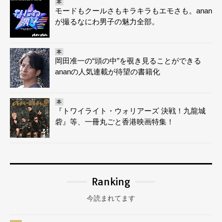
本
モードもクールさもキラキラもエモさも。anan
が撮るなにわ男子の魅力全部。
本
岡田准一の“頭の中”を覗き見ることができる
ananの人気連載が待望の書籍化
本
『トワイライト・ウォリアーズ 決戦！九龍城
砦』等、一冊丸ごと香港映画特集！
Ranking
今読まれてます