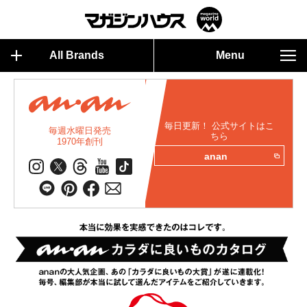
All Brands
Menu
毎日更新！ 公式サイトはこ
毎週水曜日発売
ちら
1970年創刊
anan