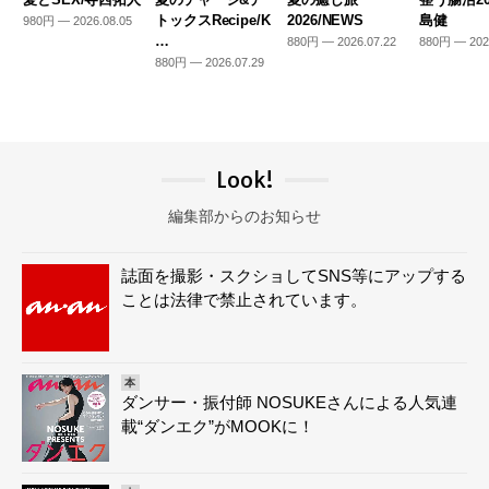
トックスRecipe/K
2026/NEWS
島健
980円 — 2026.08.05
…
880円 — 2026.07.22
880円 — 202
880円 — 2026.07.29
Look!
編集部からのお知らせ
誌面を撮影・スクショしてSNS等にアップする
ことは法律で禁止されています。
本
ダンサー・振付師 NOSUKEさんによる人気連
載“ダンエク”がMOOKに！