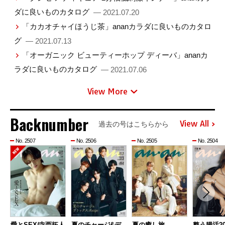
ダに良いものカタログ
— 2021.07.20
「カカオチャイほうじ茶」ananカラダに良いものカタロ
グ
— 2021.07.13
「オーガニック ビューティーホップ ディーバ」ananカ
ラダに良いものカタログ
— 2021.07.06
View More
Backnumber
View All
過去の号はこちらから
No. 2507
No. 2506
No. 2505
No. 2504
愛とSEX/寺西拓人
夏のチャージ&デ
夏の癒し旅
整う腸活20