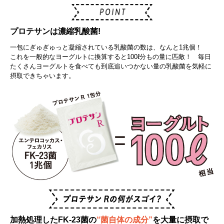
プロテサンは濃縮乳酸菌!
一包にぎゅぎゅっと凝縮されている乳酸菌の数は、なんと1兆個！
これを一般的なヨーグルトに換算すると100ℓ分もの量に匹敵！ 毎日
たくさんヨーグルトを食べても到底追いつかない量の乳酸菌を気軽に
摂取できちゃいます。
加熱処理したFK-23菌の
“菌自体の成分”
を大量に摂取で