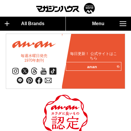
All Brands
Menu
毎日更新！ 公式サイトはこ
毎週水曜日発売
ちら
1970年創刊
anan