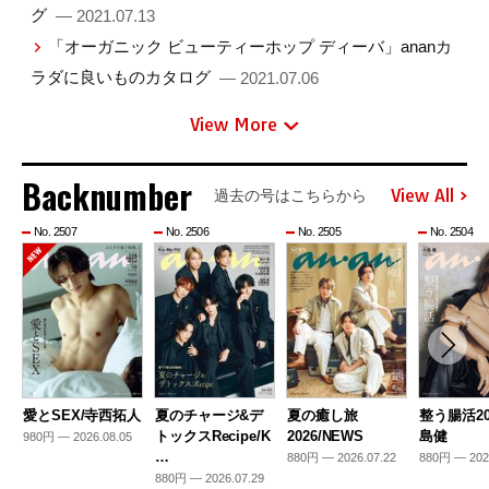
グ
— 2021.07.13
「オーガニック ビューティーホップ ディーバ」ananカ
ラダに良いものカタログ
— 2021.07.06
View More
Backnumber
View All
過去の号はこちらから
No. 2507
No. 2506
No. 2505
No. 2504
愛とSEX/寺西拓人
夏のチャージ&デ
夏の癒し旅
整う腸活20
トックスRecipe/K
2026/NEWS
島健
980円 — 2026.08.05
…
880円 — 2026.07.22
880円 — 202
880円 — 2026.07.29