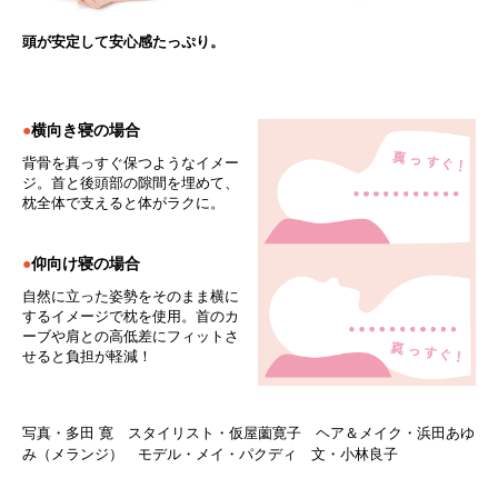
頭が安定して安心感たっぷり。
●
横向き寝の場合
背骨を真っすぐ保つようなイメー
ジ。首と後頭部の隙間を埋めて、
枕全体で支えると体がラクに。
●
仰向け寝の場合
自然に立った姿勢をそのまま横に
するイメージで枕を使用。首のカ
ーブや肩との高低差にフィットさ
せると負担が軽減！
写真・多田 寛 スタイリスト・仮屋薗寛子 ヘア＆メイク・浜田あゆ
み（メランジ） モデル・メイ・パクディ 文・小林良子