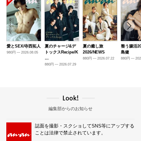
愛とSEX/寺西拓人
夏のチャージ&デ
夏の癒し旅
整う腸活20
トックスRecipe/K
2026/NEWS
島健
980円 — 2026.08.05
…
880円 — 2026.07.22
880円 — 202
880円 — 2026.07.29
Look!
編集部からのお知らせ
誌面を撮影・スクショしてSNS等にアップする
ことは法律で禁止されています。