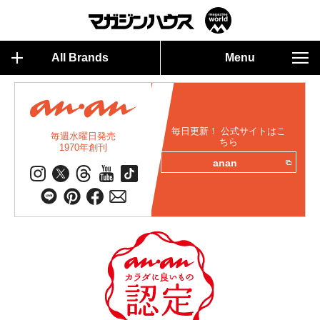
All Brands
Menu
毎日更新！ 公式サイトはこ
毎週水曜日発売
ちら
1970年創刊
anan