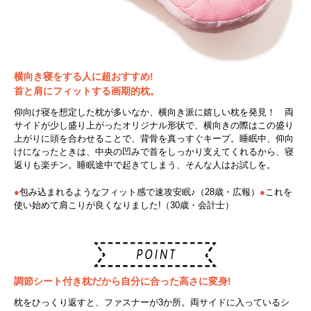
横向き寝をする人に超おすすめ!
首と肩にフィットする画期的枕。
仰向け寝を想定した枕が多いなか、横向き派に嬉しい枕を発見！ 両
サイドが少し盛り上がったオリジナル形状で、横向きの際はこの盛り
上がりに頭を合わせることで、背骨を真っすぐキープ。睡眠中、仰向
けになったときは、中央の凹みで首をしっかり支えてくれるから、寝
返りも楽チン。睡眠途中で起きてしまう、そんな人はお試しを。
●
包み込まれるようなフィット感で速攻安眠♪（28歳・広報）
●
これを
使い始めて肩こりが良くなりました!（30歳・会計士）
調節シート付き枕だから自分に合った高さに変身!
枕をひっくり返すと、ファスナーが3か所。両サイドに入っているシ