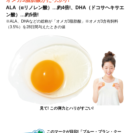
オメガ3脂肪酸がたっぷり!
ALA（αリノレン酸）…約4倍!、DHA（ドコサヘキサエ
ン酸）…約5倍!
※ALA、DHAなどの総称が「オメガ3脂肪酸」※オメガ3含有飼料
（3.5%）を28日間与えたときの値
見て! この弾力とハリがすごい!
このマークが目印!「ブルー・ブラン・クー