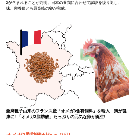
3が含まれることが判明。日本の養鶏に合わせて試験を繰り返し、
味、栄養価とも最高峰の卵が完成。
亜麻種子由来のフランス産「オメガ3含有飼料」を輸入 鶏が健
康に! 「オメガ3脂肪酸」たっぷりの元気な卵が誕生!