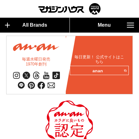
All Brands
Menu
毎日更新！ 公式サイトはこ
毎週水曜日発売
ちら
1970年創刊
anan