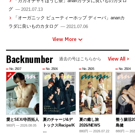
「カカオチャイほうじ茶」ananカラダに良いものカタロ
グ
— 2021.07.13
「オーガニック ビューティーホップ ディーバ」ananカ
ラダに良いものカタログ
— 2021.07.06
View More
Backnumber
View All
過去の号はこちらから
No. 2507
No. 2506
No. 2505
No. 2504
愛とSEX/寺西拓人
夏のチャージ&デ
夏の癒し旅
整う腸活20
トックスRecipe/K
2026/NEWS
島健
980円 — 2026.08.05
…
880円 — 2026.07.22
880円 — 202