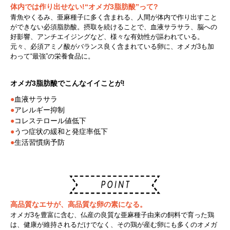
体内では作り出せない!“オメガ3脂肪酸”って?
青魚やくるみ、亜麻種子に多く含まれる、人間が体内で作り出すこと
ができない必須脂肪酸。摂取を続けることで、血液サラサラ、脳への
好影響、アンチエイジングなど、様々な有効性が謳われている。
元々、必須アミノ酸がバランス良く含まれている卵に、オメガ3も加
わって“最強”の栄養食品に。
オメガ3脂肪酸でこんなイイことが!
●
血液サラサラ
●
アレルギー抑制
●
コレステロール値低下
●
うつ症状の緩和と発症率低下
●
生活習慣病予防
高品質なエサが、高品質な卵の素になる。
オメガ3を豊富に含む、仏産の良質な亜麻種子由来の飼料で育った鶏
は、健康が維持されるだけでなく、その鶏が産む卵にも多くのオメガ