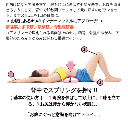
仰向けになって膝を立て、腕を頭上に伸ばす姿勢が基本。お腹を凹ま
せるようにして、背中で10秒間プッシュして元に戻すのがワンセッ
ト。まず3分以上を1日の目標に。
＜ お腹にある4つのインナーマッスルにアプローチ! ＞
横隔膜／多裂筋／腹横筋／骨盤底筋群
コアスリマーで鍛えられる筋肉は上の4つ。猫背、骨盤のゆがみ、下
腹部のたるみ＆ゆるみに関わる重要ポイント。
背中でスプリングを押す!!
［ 基本の使い方 ］
1.
両腕を伸ばして頭上に。
2.
膝を立て
る。
3.
お尻は床から浮かない状態に。
「お腹にぐっと意識を向けてトライ。」