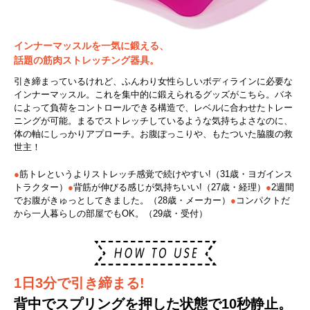
インナーマッスルを一気に鍛える、
話題の筋肉ストレッチング器具。
引き締まっているけれど、ふんわり女性らしいボディラインに必要な
インナーマッスル。これを集中的に鍛えられるグッズがこちら。バネ
によって負荷をコントロールできる構造で、レベルに合わせたトレー
ニングが可能。まるでストレッチしているような気持ちよさなのに、
体の軸にしっかりアプローチ。お腹ぽっこりや、もたついた脇腹の救
世主！
●
筋トレというよりストレッチ感覚で続けやすい!（31歳・ヨガインス
トラクター）
●
背筋が伸びる感じが気持ちいい!（27歳・経理）
●
2週間
でお腹がきゅっとしてきました。（28歳・メーカー）
●
コンパクトだ
から一人暮らしの部屋でもOK。（29歳・受付）
1日3分で引き締まる!
背中でスプリングを押した状態で10秒静止。