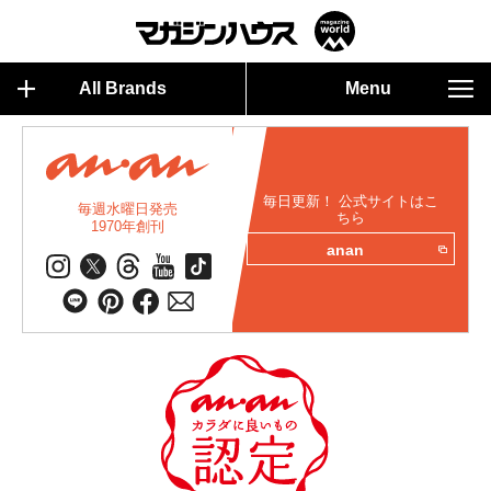
All Brands
Menu
毎日更新！ 公式サイトはこ
毎週水曜日発売
ちら
1970年創刊
anan