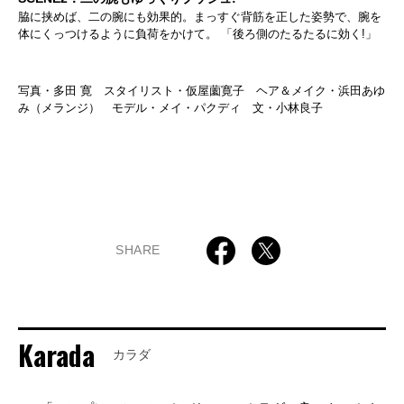
脇に挟めば、二の腕にも効果的。まっすぐ背筋を正した姿勢で、腕を
体にくっつけるように負荷をかけて。 「後ろ側のたるたるに効く!」
写真・多田 寛 スタイリスト・仮屋薗寛子 ヘア＆メイク・浜田あゆ
み（メランジ） モデル・メイ・パクディ 文・小林良子
SHARE
Karada
カラダ