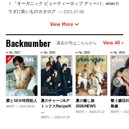
「オーガニック ビューティーホップ ディーバ」ananカ
ラダに良いものカタログ
— 2021.07.06
View More
Backnumber
View All
過去の号はこちらから
No. 2507
No. 2506
No. 2505
No. 2504
愛とSEX/寺西拓人
夏のチャージ&デ
夏の癒し旅
整う腸活20
トックスRecipe/K
2026/NEWS
島健
980円 — 2026.08.05
…
880円 — 2026.07.22
880円 — 202
880円 — 2026.07.29