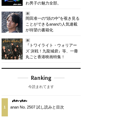
わ男子の魅力全部。
本
岡田准一の“頭の中”を覗き見る
ことができるananの人気連載
が待望の書籍化
本
『トワイライト・ウォリアー
ズ 決戦！九龍城砦』等、一冊
丸ごと香港映画特集！
Ranking
今読まれてます
anan No. 2507 試し読みと目次
1