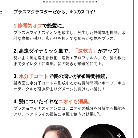
プラズマクラスターだから、4つのスゴイ!
と
1.
静電気オフ
で艶髪に。
プラス＆マイナスイオンを放出し、発生した静電気を抑制。余
計な摩擦が減り、広がりを抑えてなめらかな艶をプラス。
2. 高速ダイナミック風で、
「速乾力」
がアップ!
勢いよく風を送る新技術「速乾エアロフォルム」で、髪の根元
までダイレクトに送風。髪の乾きが飛躍的に向上。
3.
水分子コート
で髪の潤いが約8時間持続。
髪表面に水分子コートを形成するから長時間潤いキープ。キュ
ーティクルが引き締まりダメージに負けない髪に！
4. 髪についたイヤな
ニオイも消臭。
プラス＆マイナスイオンには、ニオイの成分を分解する機能も
アリ。ヘアドライの最後に冷風で使うと効果UP。
タ