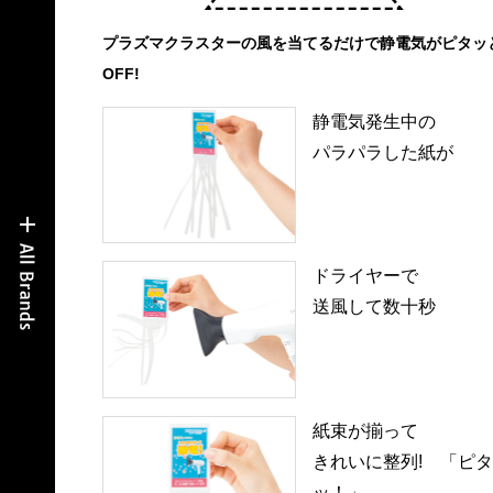
プラズマクラスターの風を当てるだけで静電気がピタッ
OFF!
静電気発生中の
パラパラした紙が
ドライヤーで
送風して数十秒
紙束が揃って
きれいに整列! 「ピ
ッ！」