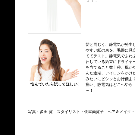
髪と同じく、静電気が発生
やすい紙の束を、毛髪に見
ててテスト。静電気でふわ
わしている紙束にドライヤ
を当てること数十秒。風が
んだ途端、アイロンをかけ
みたいにピシッとお行儀よ
悩んでいたら試してほしい!
揃い、静電気はどこへやら
～！
写真・多田 寛 スタイリスト・仮屋薗寛子 ヘア＆メイク