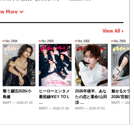
ew More
View All
No. 2504
No. 2503
No. 2502
No. 2501
整う腸活2026/小
ヒーローエンタメ
2026年後半、あな
魅せるカラ
島健
最前線/KEY TO L
たの恋と運命/山田
2026/宮舘涼
…
涼 …
880円 — 2026.07.15
880円 — 2026.
880円 — 2026.07.08
880円 — 2026.07.01