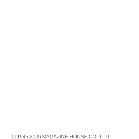
No. 2500
No. 2499
No. 2498
ダ
王道エンタメの矜
呼吸と体幹/渡辺翔
お金の教科書
太
持/SUPER EIGH
太
2026/Aぇ! group
…
…
06.24
880円 — 2026.06.10
980円 — 2026.06.17
980円 — 2026.06.03
© 1945-2026 MAGAZINE HOUSE CO., LTD.