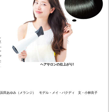
し
立
ふ
ー
や
た
ヘアサロンの仕上がり!
く
・浜田あゆみ（メランジ） モデル・メイ・パクディ 文・小林良子