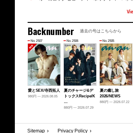
Vi
Backnumber
過去の号はこちらから
No. 2507
No. 2506
No. 2505
愛とSEX/寺西拓人
夏のチャージ&デ
夏の癒し旅
トックスRecipe/K
2026/NEWS
980円 — 2026.08.05
…
880円 — 2026.07.22
880円 — 2026.07.29
Sitemap
Privacy Policy