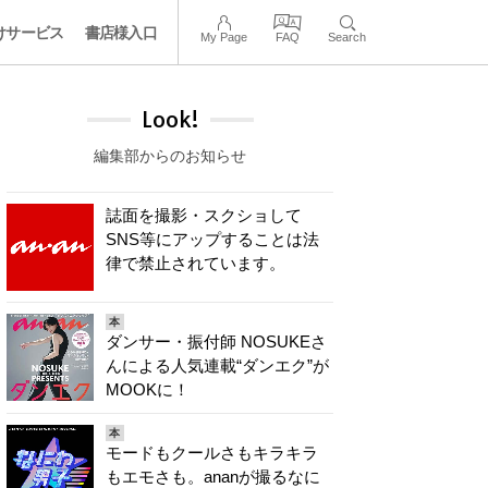
けサービス
書店様入口
My Page
FAQ
Search
Look!
編集部からのお知らせ
誌面を撮影・スクショして
SNS等にアップすることは法
律で禁止されています。
本
ダンサー・振付師 NOSUKEさ
んによる人気連載“ダンエク”が
MOOKに！
本
モードもクールさもキラキラ
もエモさも。ananが撮るなに