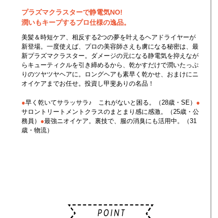
プラズマクラスターで静電気NO!
潤いもキープするプロ仕様の逸品。
美髪＆時短ケア、相反する2つの夢を叶えるヘアドライヤーが
新登場。一度使えば、プロの美容師さえも虜になる秘密は、最
新プラズマクラスター。ダメージの元になる静電気を抑えなが
らキューティクルを引き締めるから、乾かすだけで潤いたっぷ
りのツヤツヤヘアに。ロングヘアも素早く乾かせ、おまけにニ
オイケアまでお任せ。投資し甲斐ありの名品！
●
早く乾いてサラッサラ♪ これがないと困る。（28歳・SE）
●
サロントリートメントクラスのまとまり感に感激。（25歳・公
務員）
●
最強ニオイケア。裏技で、服の消臭にも活用中。（31
歳・物流）