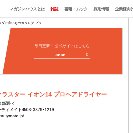
マガジンハウスとは
雑誌
書籍・ムック
採用情報
企業様向
カラダに良いものカタログ プラ …
毎日更新！ 公式サイトはこちら
anan
ラスター イオン14 プロヘアドライヤー
編集部調べ
ィメイト☎03･3379･1219
eautymate.jp/