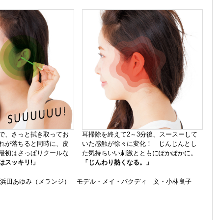
で、さっと拭き取ってお
耳掃除を終えて2～3分後、スースーして
れが落ちると同時に、皮
いた感触が徐々に変化！ じんじんとし
最初はさっぱりクールな
た気持ちいい刺激とともにぽかぽかに。
はスッキリ!」
「じんわり熱くなる。」
・浜田あゆみ（メランジ） モデル・メイ・パクディ 文・小林良子