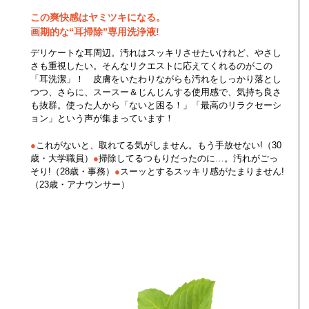
この爽快感はヤミツキになる。
画期的な“耳掃除”専用洗浄液!
デリケートな耳周辺。汚れはスッキリさせたいけれど、やさし
さも重視したい。そんなリクエストに応えてくれるのがこの
「耳洗潔」！ 皮膚をいたわりながらも汚れをしっかり落とし
つつ、さらに、スースー＆じんじんする使用感で、気持ち良さ
も抜群。使った人から「ないと困る！」「最高のリラクセーシ
ョン」という声が集まっています！
●
これがないと、取れてる気がしません。もう手放せない!（30
歳・大学職員）
●
掃除してるつもりだったのに…。汚れがごっ
そり!（28歳・事務）
●
スーッとするスッキリ感がたまりません!
（23歳・アナウンサー）