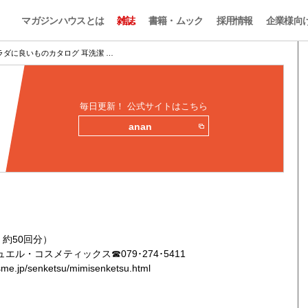
マガジンハウスとは
雑誌
書籍・ムック
採用情報
企業様向
カラダに良いものカタログ 耳洗潔 …
毎日更新！ 公式サイトはこちら
anan
㎖ 約50回分）
エル・コスメティックス☎079･274･5411
osme.jp/senketsu/mimisenketsu.html