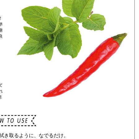
。
2
早
唐
良
て
れ
態
拭き取るように、なでるだけ。