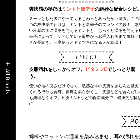
爽快感の秘密は
ミントと唐辛子
の絶妙な配合レシピ
スーッとした後にやってくるじわっとあったかい刺激。この
つの爽快感のわけは、ミントと唐辛子のブレンドの妙！ 素
い冷感の後に温感を与えるミントと、じっくり温感を与える
辛子によって、ケアしている最中からお手入れ後まで気持ち
さが長続き。一度使うとヤミツキになる人が続出！
皮脂汚れをしっかりオフ。
ビタミンE
でしっとり潤
う。
使い心地の良さだけでなく、敏感な耳の皮膚をきちんと整え
くれる成分も含有。皮膚を柔らかくし、皮脂などを含んだ汚
も無理なくオフ。ビタミンEなどの保湿成分で、健康的な状
に。
綿棒やコットンに適量を染み込ませ、耳の汚れを