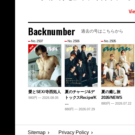
Vi
Backnumber
過去の号はこちらから
No. 2507
No. 2506
No. 2505
愛とSEX/寺西拓人
夏のチャージ&デ
夏の癒し旅
トックスRecipe/K
2026/NEWS
980円 — 2026.08.05
…
880円 — 2026.07.22
880円 — 2026.07.29
Sitemap
Privacy Policy