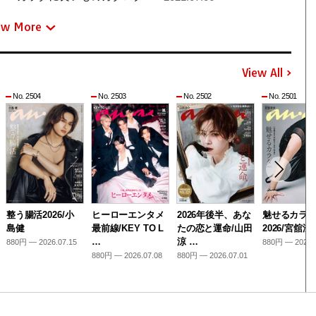
ew More
View All
No. 2504
No. 2503
No. 2502
No. 2501
整う腸活2026/小
ヒーローエンタメ
2026年後半、あな
魅せるカラ
島健
最前線/KEY TO L
たの恋と運命/山田
2026/宮舘涼
…
涼 …
880円 — 2026.07.15
880円 — 2026.
880円 — 2026.07.08
880円 — 2026.07.01