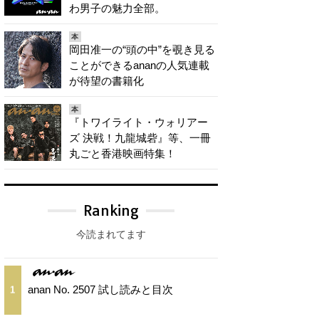
わ男子の魅力全部。
本
岡田准一の“頭の中”を覗き見る
ことができるananの人気連載
が待望の書籍化
本
『トワイライト・ウォリアー
ズ 決戦！九龍城砦』等、一冊
丸ごと香港映画特集！
Ranking
今読まれてます
anan No. 2507 試し読みと目次
1