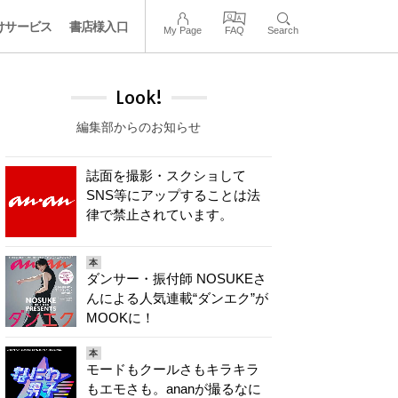
けサービス
書店様入口
My Page
FAQ
Search
Look!
編集部からのお知らせ
誌面を撮影・スクショして
SNS等にアップすることは法
律で禁止されています。
本
ダンサー・振付師 NOSUKEさ
んによる人気連載“ダンエク”が
MOOKに！
本
モードもクールさもキラキラ
もエモさも。ananが撮るなに