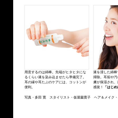
用意するのは綿棒。先端がヒタヒタにな
液を浸した綿棒
るくらい液を染み込ませたら準備完了。
掃除。耳垢や汚
耳の縁や耳たぶのケアには、コットンが
膚が保湿され、
便利。
感覚！
「はじめ
写真・多田 寛 スタイリスト・仮屋薗寛子 ヘア＆メイク