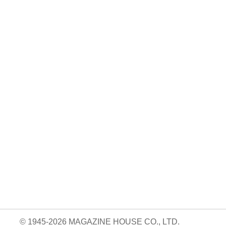
No. 2500
No. 2499
No. 2498
ダ
王道エンタメの矜
呼吸と体幹/渡辺翔
お金の教科書
太
持/SUPER EIGH
太
2026/Aぇ! group
…
…
06.24
880円 — 2026.06.10
980円 — 2026.06.17
980円 — 2026.06.03
© 1945-2026 MAGAZINE HOUSE CO., LTD.