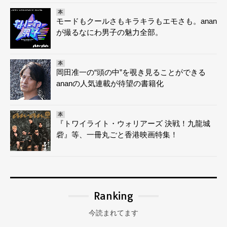
本
モードもクールさもキラキラもエモさも。anan
が撮るなにわ男子の魅力全部。
本
岡田准一の“頭の中”を覗き見ることができる
ananの人気連載が待望の書籍化
本
『トワイライト・ウォリアーズ 決戦！九龍城
砦』等、一冊丸ごと香港映画特集！
Ranking
今読まれてます