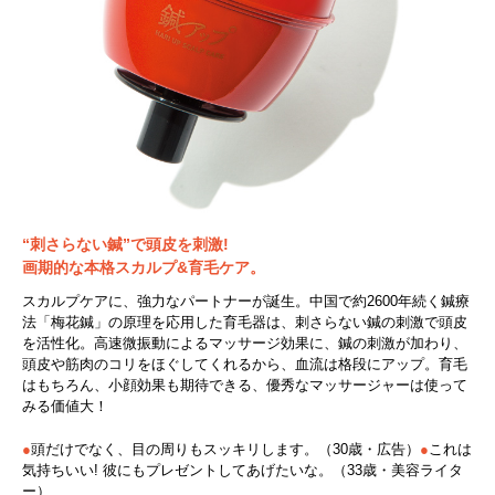
“刺さらない鍼”で頭皮を刺激!
画期的な本格スカルプ&育毛ケア。
スカルプケアに、強力なパートナーが誕生。中国で約2600年続く鍼療
法「梅花鍼」の原理を応用した育毛器は、刺さらない鍼の刺激で頭皮
を活性化。高速微振動によるマッサージ効果に、鍼の刺激が加わり、
頭皮や筋肉のコリをほぐしてくれるから、血流は格段にアップ。育毛
はもちろん、小顔効果も期待できる、優秀なマッサージャーは使って
みる価値大！
●
頭だけでなく、目の周りもスッキリします。（30歳・広告）
●
これは
気持ちいい! 彼にもプレゼントしてあげたいな。（33歳・美容ライタ
ー）