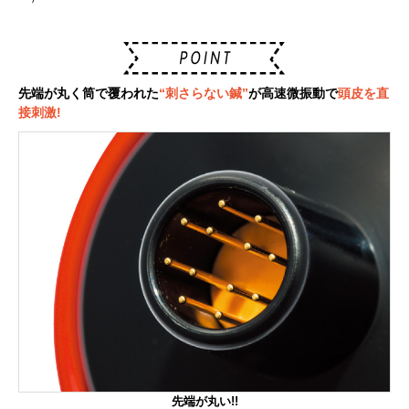
先端が丸く筒で覆われた
“刺さらない鍼”
が高速微振動で
頭皮を直
接刺激!
先端が丸い!!