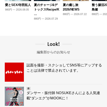
愛とSEX/寺西拓人
夏のチャージ&デ
夏の癒し旅
整う腸活20
トックスRecipe/K
2026/NEWS
島健
980円 — 2026.08.05
…
880円 — 2026.07.22
880円 — 202
880円 — 2026.07.29
Look!
編集部からのお知らせ
誌面を撮影・スクショしてSNS等にアップする
ことは法律で禁止されています。
本
ダンサー・振付師 NOSUKEさんによる人気連
載“ダンエク”がMOOKに！