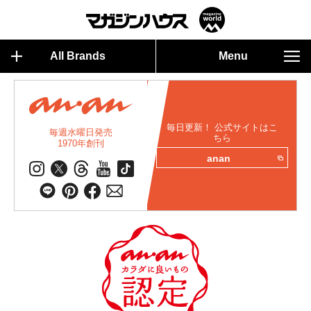
All Brands
Menu
毎日更新！ 公式サイトはこ
毎週水曜日発売
ちら
1970年創刊
anan