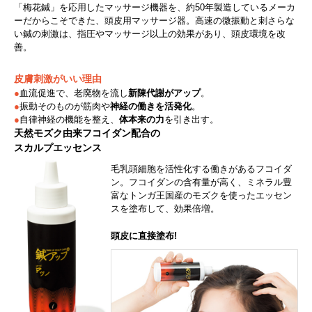
「梅花鍼」を応用したマッサージ機器を、約50年製造しているメーカ
ーだからこそできた、頭皮用マッサージ器。高速の微振動と刺さらな
い鍼の刺激は、指圧やマッサージ以上の効果があり、頭皮環境を改
善。
皮膚刺激がいい理由
●
血流促進で、老廃物を流し
新陳代謝がアップ
。
●
振動そのものが筋肉や
神経の働きを活発化
。
●
自律神経の機能を整え、
体本来の力
を引き出す。
天然モズク由来フコイダン配合の
スカルプエッセンス
毛乳頭細胞を活性化する働きがあるフコイダ
ン。フコイダンの含有量が高く、ミネラル豊
富なトンガ王国産のモズクを使ったエッセン
スを塗布して、効果倍増。
頭皮に直接塗布!