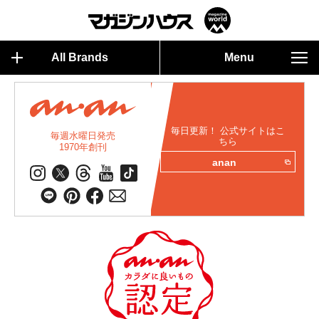
All Brands
Menu
毎日更新！ 公式サイトはこ
毎週水曜日発売
ちら
1970年創刊
anan