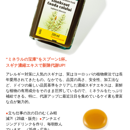
“ミネラルの宝庫”をスプーン1杯。
スギナ濃縮エキスで新陳代謝UP!
アレルギー対策に人気のスギナは、実はヨーロッパの植物療法では長
年愛用されてきたもの。なかでも、品質の高さ、安全性、加工法な
ど、ドイツの厳しい品質基準をクリアした濃縮スギナエキスは、新鮮
な植物の有用成分をそのまま圧搾しているので、ミネラルをたっぷり
補給できる。特に、代謝アップに最近注目を集めているケイ素も豊富
な点が魅力的。
●
立ち仕事の次の日のむくみ軽
減?!（28歳・販売）
●
アンチエイ
ジングドリンクを作り、毎朝飲ん
でいます。（35歳・広告）