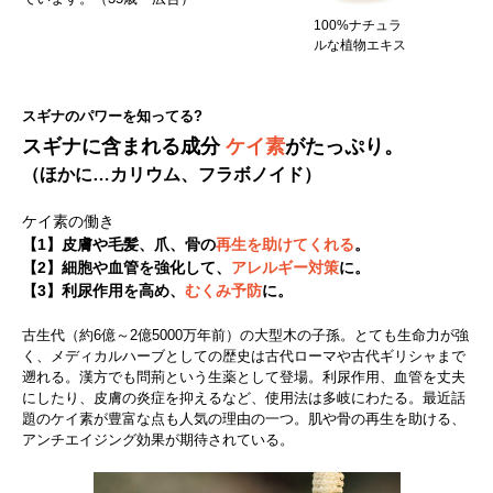
100%ナチュラ
ルな植物エキス
スギナのパワーを知ってる?
スギナに含まれる成分
ケイ素
がたっぷり。
（ほかに…カリウム、フラボノイド）
ケイ素の働き
【1】皮膚や毛髪、爪、骨の
再生を助けてくれる
。
【2】細胞や血管を強化して、
アレルギー対策
に。
【3】利尿作用を高め、
むくみ予防
に。
古生代（約6億～2億5000万年前）の大型木の子孫。とても生命力が強
く、メディカルハーブとしての歴史は古代ローマや古代ギリシャまで
遡れる。漢方でも問荊という生薬として登場。利尿作用、血管を丈夫
にしたり、皮膚の炎症を抑えるなど、使用法は多岐にわたる。最近話
題のケイ素が豊富な点も人気の理由の一つ。肌や骨の再生を助ける、
アンチエイジング効果が期待されている。