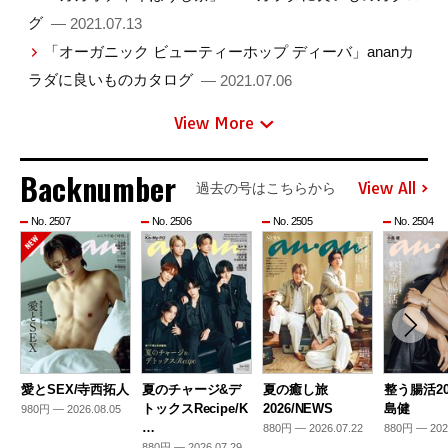
グ
— 2021.07.13
「オーガニック ビューティーホップ ディーバ」ananカ
ラダに良いものカタログ
— 2021.07.06
View More
Backnumber
View All
過去の号はこちらから
No. 2507
No. 2506
No. 2505
No. 2504
愛とSEX/寺西拓人
夏のチャージ&デ
夏の癒し旅
整う腸活20
トックスRecipe/K
2026/NEWS
島健
980円 — 2026.08.05
…
880円 — 2026.07.22
880円 — 202
880円 — 2026.07.29