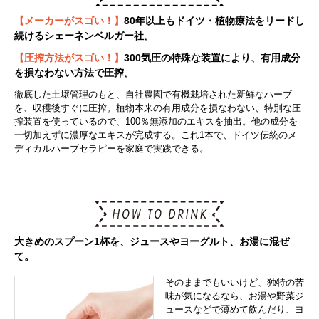
【メーカーがスゴい！】
80年以上もドイツ・植物療法をリードし
続けるシェーネンベルガー社。
【圧搾方法がスゴい！】
300気圧の特殊な装置により、有用成分
を損なわない方法で圧搾。
徹底した土壌管理のもと、自社農園で有機栽培された新鮮なハーブ
を、収穫後すぐに圧搾。植物本来の有用成分を損なわない、特別な圧
搾装置を使っているので、100％無添加のエキスを抽出。他の成分を
一切加えずに濃厚なエキスが完成する。これ1本で、ドイツ伝統のメ
ディカルハーブセラピーを家庭で実践できる。
大きめのスプーン1杯を、ジュースやヨーグルト、お湯に混ぜ
て。
そのままでもいいけど、独特の苦
味が気になるなら、お湯や野菜ジ
ュースなどで薄めて飲んだり、ヨ