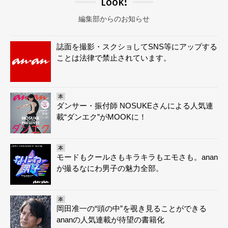
Look!
編集部からのお知らせ
誌面を撮影・スクショしてSNS等にアップする
ことは法律で禁止されています。
本
ダンサー・振付師 NOSUKEさんによる人気連
載“ダンエク”がMOOKに！
本
モードもクールさもキラキラもエモさも。anan
が撮るなにわ男子の魅力全部。
本
岡田准一の“頭の中”を覗き見ることができる
ananの人気連載が待望の書籍化