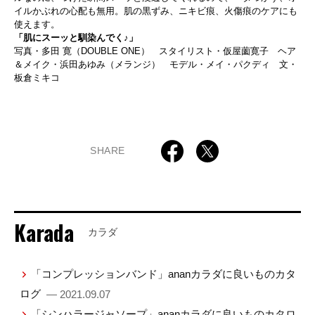
イルかぶれの心配も無用。肌の黒ずみ、ニキビ痕、火傷痕のケアにも
使えます。
「肌にスーッと馴染んでく♪」
写真・多田 寛（DOUBLE ONE） スタイリスト・仮屋薗寛子 ヘア
＆メイク・浜田あゆみ（メランジ） モデル・メイ・パクディ 文・
板倉ミキコ
SHARE
Karada
カラダ
「コンプレッションバンド」ananカラダに良いものカタ
ログ
— 2021.09.07
「シンハラージャソープ」ananカラダに良いものカタロ