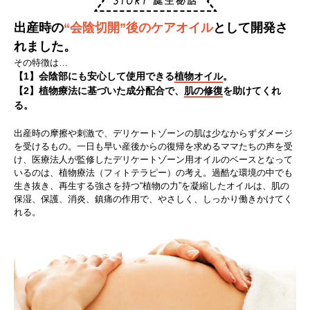
出産時の
“会陰切開”後のケアオイル
として開発さ
れました。
その特徴は…
【1】会陰部にも安心して使用できる
植物オイル
。
【2】植物療法に基づいた成分配合で、
肌の修復
を助けてくれ
る。
出産時の摩擦や刺激で、デリケートゾーンの肌は少なからずダメージ
を受けるもの。一日も早い産後からの復帰を求めるママたちの声を受
け、医療法人が監修したデリケートゾーン用オイルのベースとなって
いるのは、植物療法（フィトテラピー）の考え。過酷な環境の中でも
生き抜き、再生する強さを持つ“植物の力”を凝縮したオイルは、肌の
保湿、保護、消炎、鎮痛の作用で、やさしく、しっかり働きかけてく
れる。