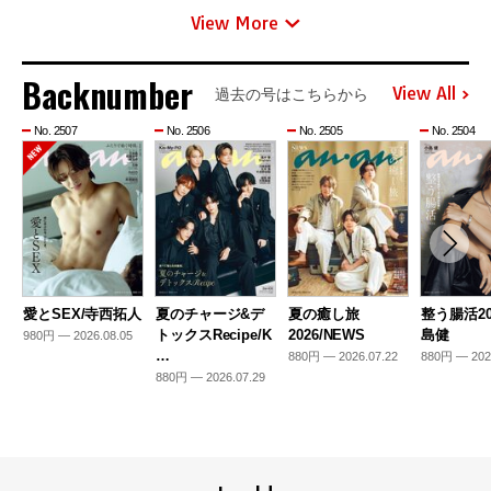
View More
Backnumber
View All
過去の号はこちらから
No. 2507
No. 2506
No. 2505
No. 2504
愛とSEX/寺西拓人
夏のチャージ&デ
夏の癒し旅
整う腸活20
トックスRecipe/K
2026/NEWS
島健
980円 — 2026.08.05
…
880円 — 2026.07.22
880円 — 202
880円 — 2026.07.29