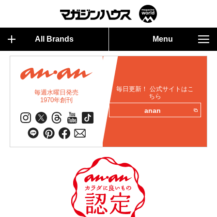
All Brands
Menu
毎日更新！ 公式サイトはこ
毎週水曜日発売
ちら
1970年創刊
anan