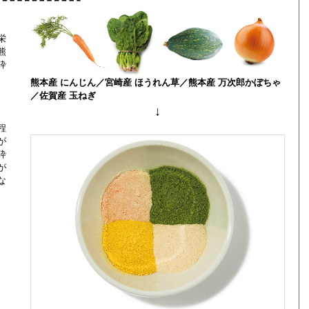
栄
熊
砕
熊本産 にんじん／宮崎産 ほうれん草／熊本産 万次郎かぼちゃ
／佐賀産 玉ねぎ
↓
程
が
砕
が
な