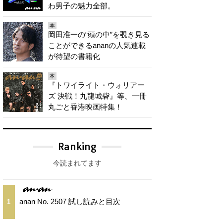
わ男子の魅力全部。
本
岡田准一の“頭の中”を覗き見る
ことができるananの人気連載
が待望の書籍化
本
『トワイライト・ウォリアー
ズ 決戦！九龍城砦』等、一冊
丸ごと香港映画特集！
Ranking
今読まれてます
anan No. 2507 試し読みと目次
1