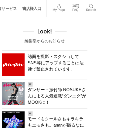
けサービス
書店様入口
My Page
FAQ
Search
Look!
編集部からのお知らせ
誌面を撮影・スクショして
SNS等にアップすることは法
律で禁止されています。
本
ダンサー・振付師 NOSUKEさ
んによる人気連載“ダンエク”が
MOOKに！
本
モードもクールさもキラキラ
もエモさも。ananが撮るなに