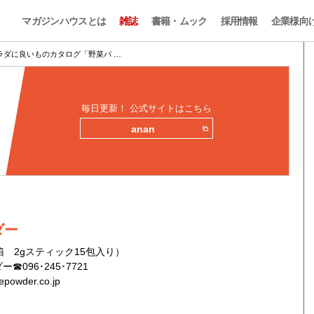
マガジンハウスとは
雑誌
書籍・ムック
採用情報
企業様向
カラダに良いものカタログ「野菜パ …
毎日更新！ 公式サイトはこちら
anan
ダー
1箱 2gスティック15包入り）
096･245･7721
epowder.co.jp