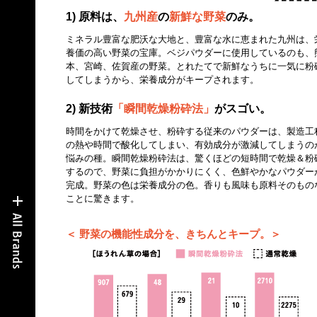
1) 原料は、
九州産
の
新鮮な野菜
のみ。
ミネラル豊富な肥沃な大地と、豊富な水に恵まれた九州は、
養価の高い野菜の宝庫。ベジパウダーに使用しているのも、
本、宮崎、佐賀産の野菜。とれたてで新鮮なうちに一気に粉
してしまうから、栄養成分がキープされます。
2) 新技術
「瞬間乾燥粉砕法」
がスゴい。
時間をかけて乾燥させ、粉砕する従来のパウダーは、製造工
の熱や時間で酸化してしまい、有効成分が激減してしまうの
悩みの種。瞬間乾燥粉砕法は、驚くほどの短時間で乾燥＆粉
するので、野菜に負担がかかりにくく、色鮮やかなパウダー
完成。野菜の色は栄養成分の色。香りも風味も原料そのもの
ことに驚きます。
＜ 野菜の機能性成分を、きちんとキープ。＞