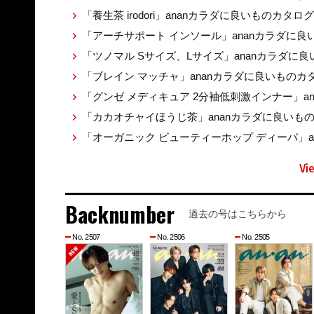
「養生茶 irodori」ananカラダに良いものカタロ
「アーチサポート インソール」ananカラダに
「ツノマル Sサイズ、Lサイズ」ananカラダに
「ブレイン マッチャ」ananカラダに良いものカ
「グンゼ メディキュア 2分袖低刺激インナー」a
「カカオチャイほうじ茶」ananカラダに良いも
「オーガニック ビューティーホップ ディーバ」
Vi
Backnumber
過去の号はこちらから
No. 2507
No. 2506
No. 2505