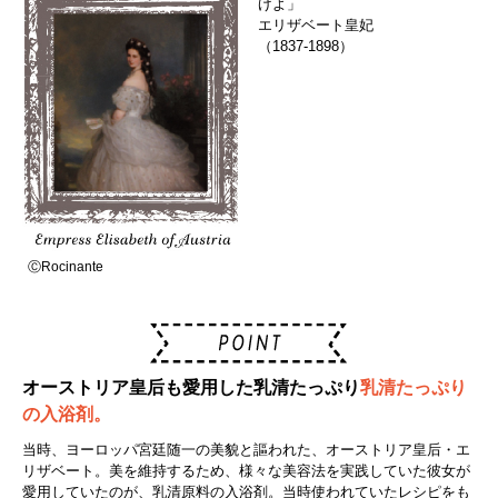
げよ」
エリザベート皇妃
（1837-1898）
ⒸRocinante
オーストリア皇后も愛用した乳清たっぷり
乳清たっぷり
の入浴剤。
当時、ヨーロッパ宮廷随一の美貌と謳われた、オーストリア皇后・エ
リザベート。美を維持するため、様々な美容法を実践していた彼女が
愛用していたのが、乳清原料の入浴剤。当時使われていたレシピをも