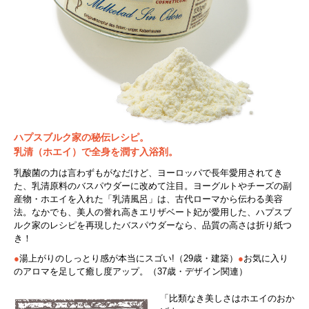
ハプスブルク家の秘伝レシピ。
乳清（ホエイ）で全身を潤す入浴剤。
乳酸菌の力は言わずもがなだけど、ヨーロッパで長年愛用されてき
た、乳清原料のバスパウダーに改めて注目。ヨーグルトやチーズの副
産物・ホエイを入れた「乳清風呂」は、古代ローマから伝わる美容
法。なかでも、美人の誉れ高きエリザベート妃が愛用した、ハプスブ
ルク家のレシピを再現したバスパウダーなら、品質の高さは折り紙つ
き！
●
湯上がりのしっとり感が本当にスゴい!（29歳・建築）
●
お気に入り
のアロマを足して癒し度アップ。（37歳・デザイン関連）
「比類なき美しさはホエイのおか