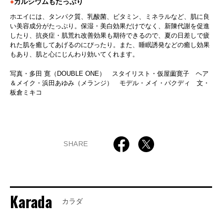
●
カルシウムもたっぷり
ホエイには、タンパク質、乳酸菌、ビタミン、ミネラルなど、肌に良
い美容成分がたっぷり。保湿・美白効果だけでなく、新陳代謝を促進
したり、抗炎症・肌荒れ改善効果も期待できるので、夏の日差しで疲
れた肌を癒してあげるのにぴったり。また、睡眠誘発などの癒し効果
もあり、肌と心にじんわり効いてくれます。
写真・多田 寛（DOUBLE ONE） スタイリスト・仮屋薗寛子 ヘア
＆メイク・浜田あゆみ（メランジ） モデル・メイ・パクディ 文・
板倉ミキコ
SHARE
Karada
カラダ