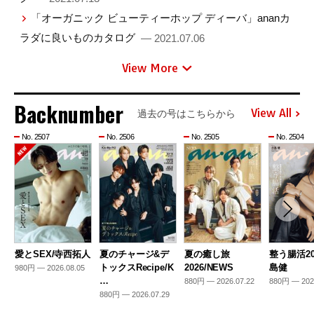
「オーガニック ビューティーホップ ディーバ」ananカ
ラダに良いものカタログ
— 2021.07.06
View More
Backnumber
View All
過去の号はこちらから
No. 2507
No. 2506
No. 2505
No. 2504
愛とSEX/寺西拓人
夏のチャージ&デ
夏の癒し旅
整う腸活20
トックスRecipe/K
2026/NEWS
島健
980円 — 2026.08.05
…
880円 — 2026.07.22
880円 — 202
880円 — 2026.07.29