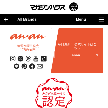
All Brands
Menu
毎日更新！ 公式サイトはこ
毎週水曜日発売
ちら
1970年創刊
anan