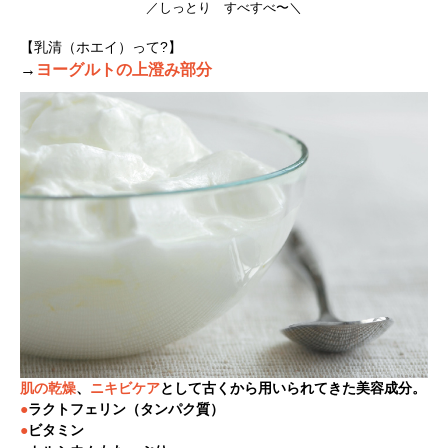
／しっとり すべすべ〜＼
【乳清（ホエイ）って?】
→
ヨーグルトの上澄み部分
肌の乾燥
、
ニキビケア
として古くから用いられてきた美容成分。
●
ラクトフェリン（タンパク質）
●
ビタミン