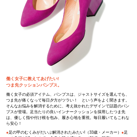
働く女子に教えてあげたい!
つま先クッションパンプス。
働く女子の必須アイテム、パンプスは、ジャストサイズを選んでも、
つま先が痛くなって毎日夕方がツラい！ という声をよく聞きます。
そんなお悩みを解消するために、考え抜かれたデザインで話題のパン
プスが登場。足当たりの良いインナークッションを採用したつま先
は、優しく指や付け根を包み、履き心地を重視。毎日履いてもこれな
ら安心！
●
足の甲のむくみがだいぶ解消されたみたい!（33歳・メーカー）
●
足