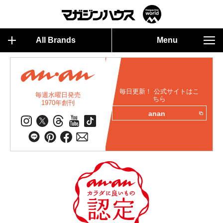
All Brands
Menu
毎日更新！ 公式サイトはこ
毎週水曜日発売
ちら
1970年創刊
anan