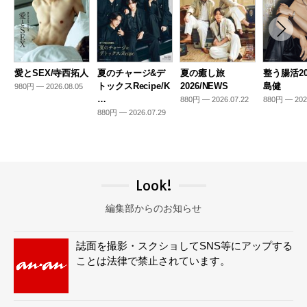
愛とSEX/寺西拓人
夏のチャージ&デ
夏の癒し旅
整う腸活20
トックスRecipe/K
2026/NEWS
島健
980円 — 2026.08.05
…
880円 — 2026.07.22
880円 — 202
880円 — 2026.07.29
Look!
編集部からのお知らせ
誌面を撮影・スクショしてSNS等にアップする
ことは法律で禁止されています。