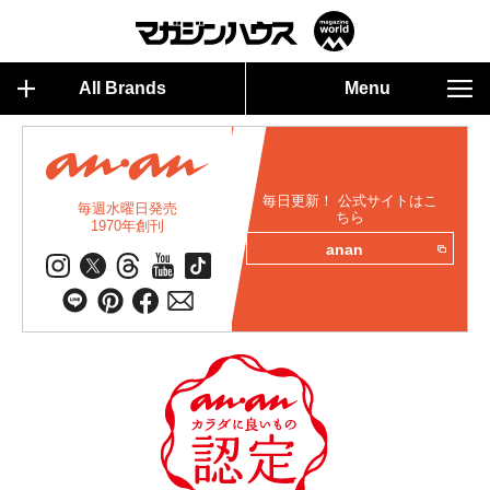
All Brands
Menu
毎日更新！ 公式サイトはこ
毎週水曜日発売
ちら
1970年創刊
anan