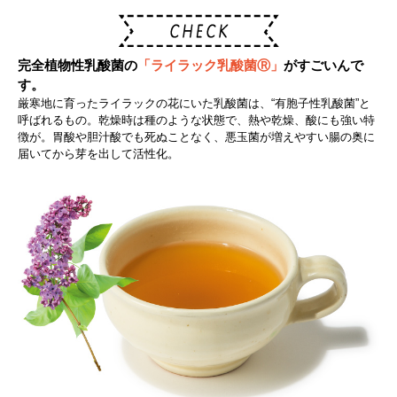
完全植物性乳酸菌の
「ライラック乳酸菌Ⓡ」
がすごいんで
す。
厳寒地に育ったライラックの花にいた乳酸菌は、“有胞子性乳酸菌”と
呼ばれるもの。乾燥時は種のような状態で、熱や乾燥、酸にも強い特
徴が。胃酸や胆汁酸でも死ぬことなく、悪玉菌が増えやすい腸の奥に
届いてから芽を出して活性化。