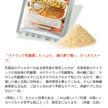
「ライラック乳酸菌」たっぷり。
腸の奥で働く、すっきりスー
プ。
乳製品のアレルギーがある研究者が発見したのが、北海道産のライラ
ックの花由来の乳酸菌。そのライラック乳酸菌を、熱や酸に強く、そ
のうえ乳酸菌のエサになるオカラのカプセルで包んでいるので、腸に
届いた後に元気に活性化し、腸内環境を整えてくれる。さらに食物繊
維豊富な玉ねぎ、ごぼうと合わせて手軽なスープに。美腸ケアに欠か
せない一品。
●
美味しくて、ちゃんと効果がある。これは嬉しい!（31歳・出版）
●
ヨーグルトが苦手な私にとって、救世主になります。（29歳・広告）