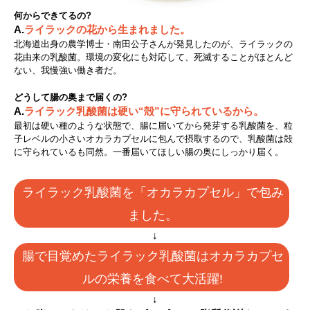
何からできてるの?
A.
ライラックの花から生まれました。
北海道出身の農学博士・南田公子さんが発見したのが、ライラックの
花由来の乳酸菌。環境の変化にも対応して、死滅することがほとんど
ない、我慢強い働き者だ。
どうして腸の奥まで届くの?
A.
ライラック乳酸菌は硬い“殻”に守られているから。
最初は硬い種のような状態で、腸に届いてから発芽する乳酸菌を、粒
子レベルの小さいオカラカプセルに包んで摂取するので、乳酸菌は殻
に守られているも同然。一番届いてほしい腸の奥にしっかり届く。
ライラック乳酸菌を「オカラカプセル」で包み
ました。
↓
腸で目覚めたライラック乳酸菌はオカラカプセ
ルの栄養を食べて大活躍!
↓