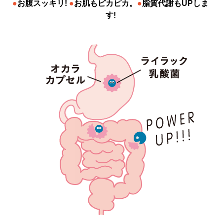
●
お腹スッキリ!
●
お肌もピカピカ。
●
脂質代謝もUPしま
す!