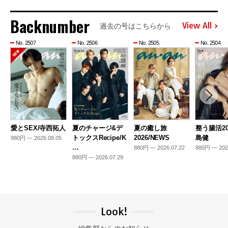
Backnumber
View All
過去の号はこちらから
No. 2507
No. 2506
No. 2505
No. 2504
愛とSEX/寺西拓人
夏のチャージ&デ
夏の癒し旅
整う腸活20
トックスRecipe/K
2026/NEWS
島健
980円 — 2026.08.05
…
880円 — 2026.07.22
880円 — 202
880円 — 2026.07.29
Look!