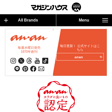
All Brands
Menu
毎日更新！ 公式サイトはこ
毎週水曜日発売
ちら
1970年創刊
anan