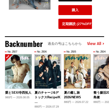
購入
定期購読 (27%OFF)
Backnumber
View All
過去の号はこちらから
No. 2507
No. 2506
No. 2505
No. 2504
愛とSEX/寺西拓人
夏のチャージ&デ
夏の癒し旅
整う腸活20
トックスRecipe/K
2026/NEWS
島健
980円 — 2026.08.05
…
880円 — 2026.07.22
880円 — 202
880円 — 2026.07.29