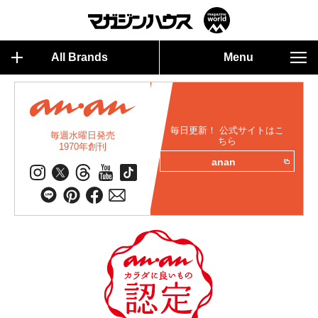
All Brands
Menu
毎日更新！ 公式サイトはこ
毎週水曜日発売
ちら
1970年創刊
anan