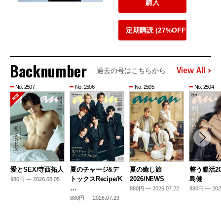
購入
定期購読 (27%OFF)
Backnumber
View All
過去の号はこちらから
No. 2507
No. 2506
No. 2505
No. 2504
愛とSEX/寺西拓人
夏のチャージ&デ
夏の癒し旅
整う腸活20
トックスRecipe/K
2026/NEWS
島健
980円 — 2026.08.05
…
880円 — 2026.07.22
880円 — 202
880円 — 2026.07.29