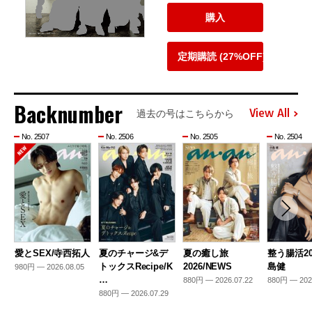
購入
定期購読 (27%OFF)
Backnumber
View All
過去の号はこちらから
No. 2507
No. 2506
No. 2505
No. 2504
愛とSEX/寺西拓人
夏のチャージ&デ
夏の癒し旅
整う腸活20
トックスRecipe/K
2026/NEWS
島健
980円 — 2026.08.05
…
880円 — 2026.07.22
880円 — 202
880円 — 2026.07.29