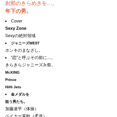
刹那のきらめきを…。
年下の男。
Cover
Sexy Zone
Sexyの絶対領域
ジャニーズWEST
ホンキのまなざし。
“恋”と呼ぶその前に…。
きらきらジャニーズJr.祭。
Mr.KING
Prince
HiHi Jets
金メダルを
狙う男たち。
加藤凌平（体操）
ベイカー茉秋（柔道）