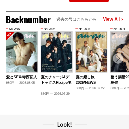
Backnumber
View All
過去の号はこちらから
No. 2507
No. 2506
No. 2505
No. 2504
愛とSEX/寺西拓人
夏のチャージ&デ
夏の癒し旅
整う腸活20
トックスRecipe/K
2026/NEWS
島健
980円 — 2026.08.05
…
880円 — 2026.07.22
880円 — 202
880円 — 2026.07.29
Look!