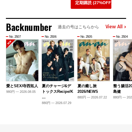
定期購読 (27%OFF)
Backnumber
View All
過去の号はこちらから
No. 2507
No. 2506
No. 2505
No. 2504
愛とSEX/寺西拓人
夏のチャージ&デ
夏の癒し旅
整う腸活20
トックスRecipe/K
2026/NEWS
島健
980円 — 2026.08.05
…
880円 — 2026.07.22
880円 — 202
880円 — 2026.07.29