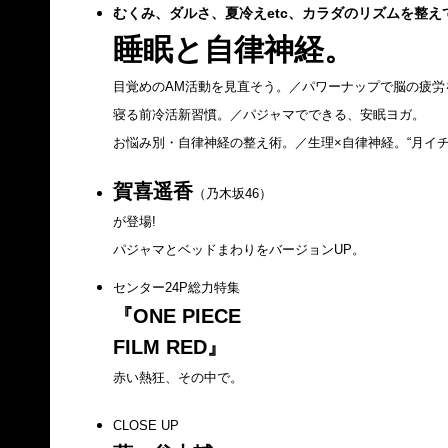
むくみ、ダルさ、夏冷えetc、カラダのリズムを整え
睡眠と自律神経。
目覚めのAM活動を見直そう。／パワーナップで脳の疲労
寝る前冷活新習慣。／パジャマでできる、安眠ヨガ。
お悩み別・自律神経の整え術。／生理×自律神経。“月イチ
賀喜遥香
（乃木坂46）
が登場!
パジャマとベッドまわりをバージョンUP。
センター24P総力特集
『ONE PIECE
FILM RED』
赤い熱狂、その中で。
CLOSE UP