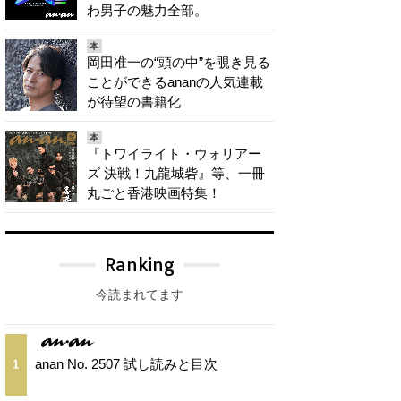
わ男子の魅力全部。
本
岡田准一の“頭の中”を覗き見る
ことができるananの人気連載
が待望の書籍化
本
『トワイライト・ウォリアー
ズ 決戦！九龍城砦』等、一冊
丸ごと香港映画特集！
Ranking
今読まれてます
anan No. 2507 試し読みと目次
1