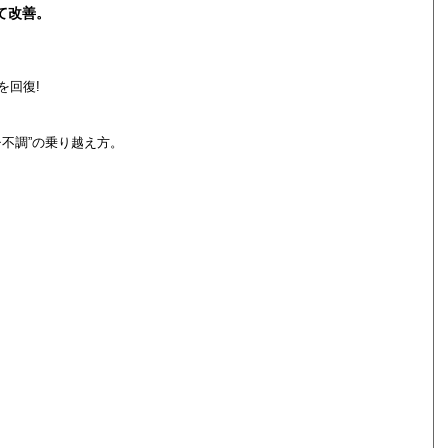
て改善。
を回復!
不調”の乗り越え方。