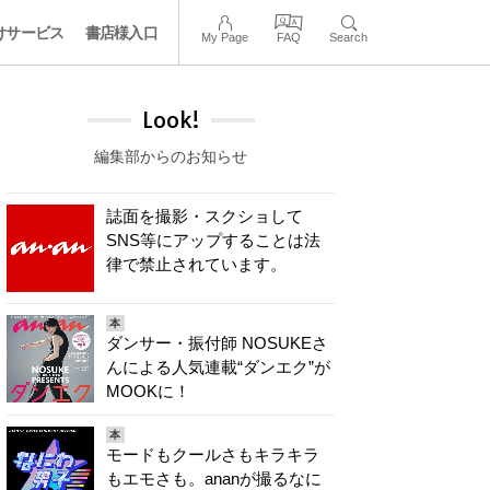
けサービス
書店様入口
My Page
FAQ
Search
Look!
編集部からのお知らせ
誌面を撮影・スクショして
SNS等にアップすることは法
律で禁止されています。
本
ダンサー・振付師 NOSUKEさ
んによる人気連載“ダンエク”が
MOOKに！
本
モードもクールさもキラキラ
もエモさも。ananが撮るなに