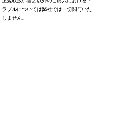
正規取扱い書店以外のご購入におけるト
ラブルについては弊社では一切関与いた
しません。
No. 2500
No. 2499
No. 2498